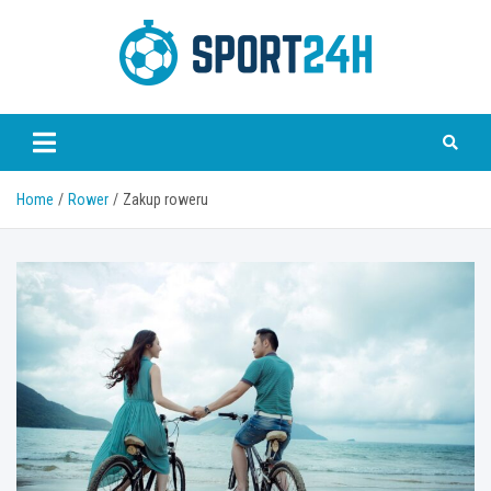
Skip
to
content
Sport 24h
Home
Rower
Zakup roweru