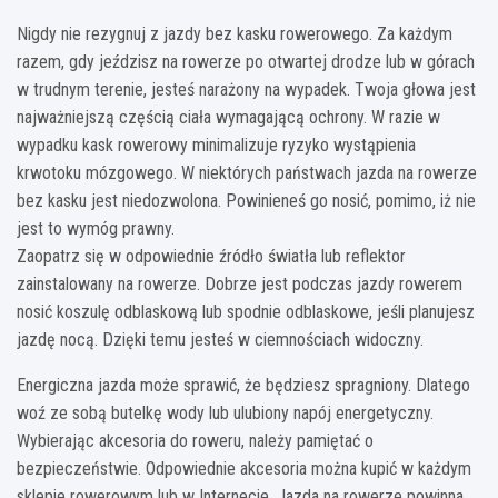
Nigdy nie rezygnuj z jazdy bez kasku rowerowego. Za każdym
razem, gdy jeździsz na rowerze po otwartej drodze lub w górach
w trudnym terenie, jesteś narażony na wypadek. Twoja głowa jest
najważniejszą częścią ciała wymagającą ochrony. W razie w
wypadku kask rowerowy minimalizuje ryzyko wystąpienia
krwotoku mózgowego. W niektórych państwach jazda na rowerze
bez kasku jest niedozwolona. Powinieneś go nosić, pomimo, iż nie
jest to wymóg prawny.
Zaopatrz się w odpowiednie źródło światła lub reflektor
zainstalowany na rowerze. Dobrze jest podczas jazdy rowerem
nosić koszulę odblaskową lub spodnie odblaskowe, jeśli planujesz
jazdę nocą. Dzięki temu jesteś w ciemnościach widoczny.
Energiczna jazda może sprawić, że będziesz spragniony. Dlatego
woź ze sobą butelkę wody lub ulubiony napój energetyczny.
Wybierając akcesoria do roweru, należy pamiętać o
bezpieczeństwie. Odpowiednie akcesoria można kupić w każdym
sklepie rowerowym lub w Internecie. Jazda na rowerze powinna