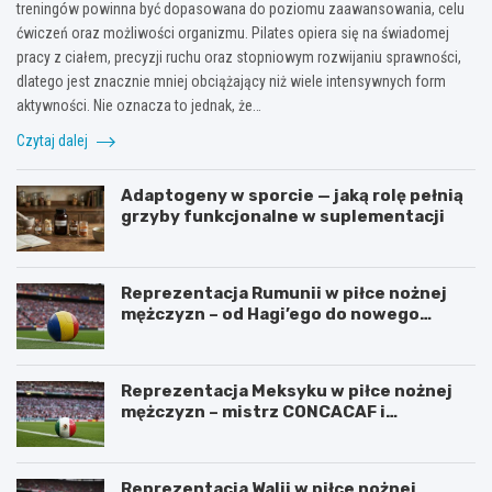
treningów powinna być dopasowana do poziomu zaawansowania, celu
ćwiczeń oraz możliwości organizmu. Pilates opiera się na świadomej
pracy z ciałem, precyzji ruchu oraz stopniowym rozwijaniu sprawności,
dlatego jest znacznie mniej obciążający niż wiele intensywnych form
aktywności. Nie oznacza to jednak, że…
Czytaj dalej
Adaptogeny w sporcie — jaką rolę pełnią
grzyby funkcjonalne w suplementacji
Reprezentacja Rumunii w piłce nożnej
mężczyzn – od Hagi’ego do nowego
pokolenia
Reprezentacja Meksyku w piłce nożnej
mężczyzn – mistrz CONCACAF i
mundialowe ambicje
Reprezentacja Walii w piłce nożnej