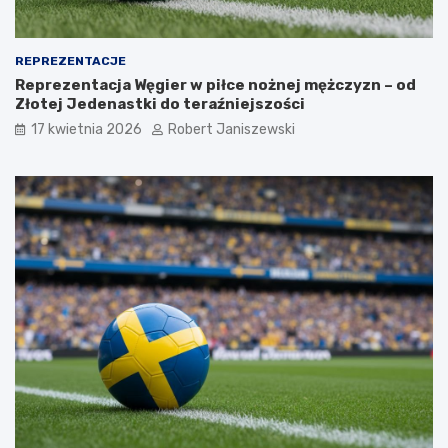
REPREZENTACJE
Reprezentacja Węgier w piłce nożnej mężczyzn – od
Złotej Jedenastki do teraźniejszości
17 kwietnia 2026
Robert Janiszewski