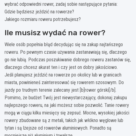
wybrać odpowiedni rower, zadaj sobie następujące pytania:
Gdzie będziesz jeździć na rowerze?
Jakiego rozmiaru roweru potrzebujesz?
Ile musisz wydać na rower?
Wiele osób popełnia błąd decydując się na zakup najtańszego
roweru. Po pewnym czasie używania zastanawiają się, dlaczego
go nie lubią. Podczas poszukiwanie dobrego roweru zastanów się,
dlaczego chcesz akurat ten i czy jest on dobry jakościowo.
Jeśli planujesz jeździć na rowerze po okolicy lub w granicach
miasta, powinieneś zainteresować się rowerem szosowym. Do
jazdy po trudnym terenie zalecany jest [b]rower górski[/b].
Pomimo, że budżet Twój jest niewystarczający, dokonaj zakupu
najlepszego roweru, na jaki możesz sobie pozwolić. Tanie rowery
mogą w ciągu kilku miesięcy się zepsuć. Mocne, wysokiej jakości
rowery zbudowane są z metali, takich jak włókno węglowe lub
tytan i są lżejsze od rowerów aluminiowych. Ponadto są
mocniejsze niż aluminium i trwalsze.