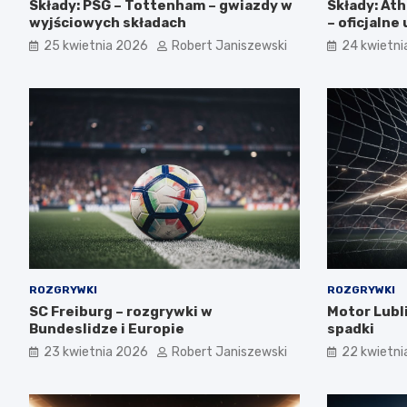
Składy: PSG – Tottenham – gwiazdy w
Składy: Ath
wyjściowych składach
– oficjaln
25 kwietnia 2026
Robert Janiszewski
24 kwietni
ROZGRYWKI
ROZGRYWKI
SC Freiburg – rozgrywki w
Motor Lubli
Bundeslidze i Europie
spadki
23 kwietnia 2026
Robert Janiszewski
22 kwietni