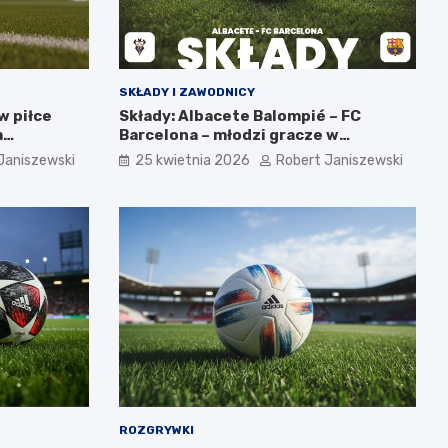
SKŁADY I ZAWODNICY
w piłce
Składy: Albacete Balompié – FC
a
Barcelona – młodzi gracze w
wyjściowej jedenastce
Janiszewski
25 kwietnia 2026
Robert Janiszewski
ROZGRYWKI