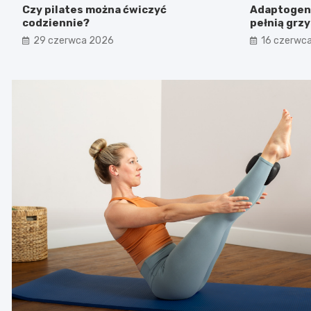
Czy pilates można ćwiczyć
Adaptogeny
codziennie?
pełnią grz
suplementa
29 czerwca 2026
16 czerwc