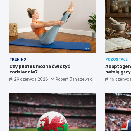
TRENING
POZOSTAŁE
Czy pilates można ćwiczyć
Adaptogeny
codziennie?
pełnią grz
suplementa
29 czerwca 2026
Robert Janiszewski
16 czerwc