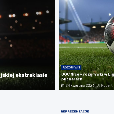
ROZGRYWKI
RANKINGI KLUBÓW I LIG
jskiej ekstraklasie
OGC Nice – rozgrywki w Lig
Rankingi Premier 
pucharach
7 kwietnia 2026
Robert
24 kwietnia 2026
Robert 
REPREZENTACJE