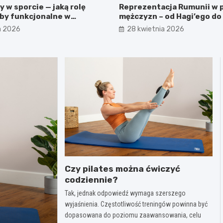
 w sporcie — jaką rolę
Reprezentacja Rumunii w p
yby funkcjonalne w
mężczyzn – od Hagi’ego d
cji
pokolenia
a 2026
28 kwietnia 2026
Czy pilates można ćwiczyć
codziennie?
Tak, jednak odpowiedź wymaga szerszego
wyjaśnienia. Częstotliwość treningów powinna być
dopasowana do poziomu zaawansowania, celu