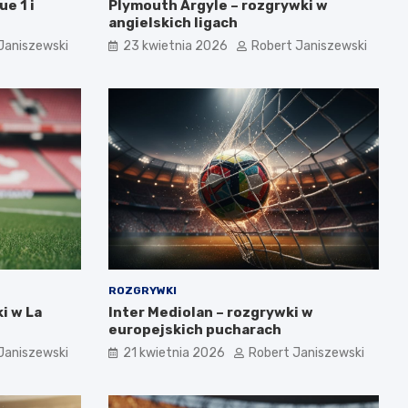
e 1 i
Plymouth Argyle – rozgrywki w
angielskich ligach
Janiszewski
23 kwietnia 2026
Robert Janiszewski
ROZGRYWKI
i w La
Inter Mediolan – rozgrywki w
europejskich pucharach
Janiszewski
21 kwietnia 2026
Robert Janiszewski