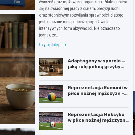
ćwiczeń oraz możliwości organizmu. Pilates opiera
się na świadomej pracy z ciałem, precyzji ruchu
oraz stopniowym rozwijaniu sprawności, dlatego
jest znacznie mniej obciążający niż wiele
intensywnych form aktywności. Nie oznacza to
jednak, że…
Czytaj dalej
Adaptogeny w sporcie —
jaką rolę pełnią grzyby
funkcjonalne w
suplementacji
Reprezentacja Rumunii w
piłce nożnej mężczyzn –
od Hagi’ego do nowego
pokolenia
Reprezentacja Meksyku
w piłce nożnej mężczyzn
– mistrz CONCACAF i
mundialowe ambicje