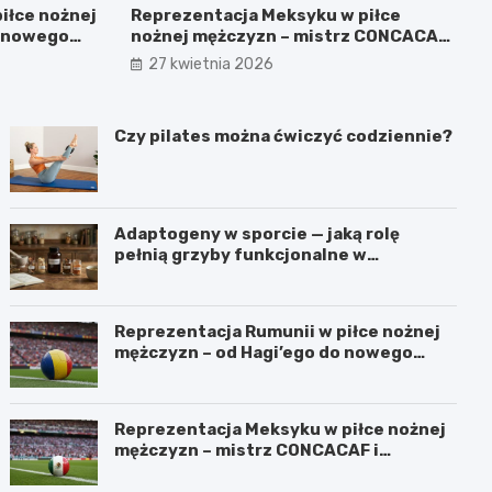
iłce nożnej
Reprezentacja Meksyku w piłce
o nowego
nożnej mężczyzn – mistrz CONCACAF i
mundialowe ambicje
27 kwietnia 2026
Czy pilates można ćwiczyć codziennie?
Adaptogeny w sporcie — jaką rolę
pełnią grzyby funkcjonalne w
suplementacji
Reprezentacja Rumunii w piłce nożnej
mężczyzn – od Hagi’ego do nowego
pokolenia
Reprezentacja Meksyku w piłce nożnej
mężczyzn – mistrz CONCACAF i
mundialowe ambicje