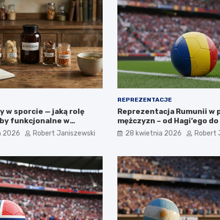
REPREZENTACJE
 w sporcie — jaką rolę
Reprezentacja Rumunii w p
yby funkcjonalne w
mężczyzn – od Hagi’ego d
cji
pokolenia
a 2026
Robert Janiszewski
28 kwietnia 2026
Robert 