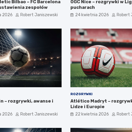
letic Bilbao – FC Barcelona
OGC Nice – rozgrywki w Ligu
e ustawienia zespołów
pucharach
a 2026
Robert Janiszewski
24 kwietnia 2026
Robert 
ROZGRYWKI
n – rozgrywki, awanse i
Atlético Madryt – rozgrywk
Lidze i Europie
a 2026
Robert Janiszewski
22 kwietnia 2026
Robert 