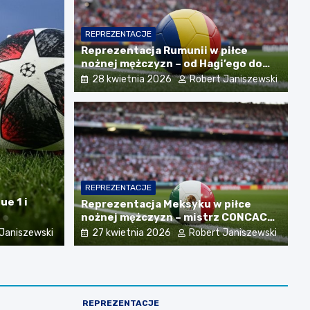
REPREZENTACJE
Reprezentacja Rumunii w piłce
nożnej mężczyzn – od Hagi’ego do
nowego pokolenia
28 kwietnia 2026
Robert Janiszewski
REPREZENTACJE
ue 1 i
League – najmocniejsze kluby sezonu
Reprezentacja Meksyku w piłce
nożnej mężczyzn – mistrz CONCACAF
 Janiszewski
i mundialowe ambicje
Janiszewski
27 kwietnia 2026
Robert Janiszewski
REPREZENTACJE