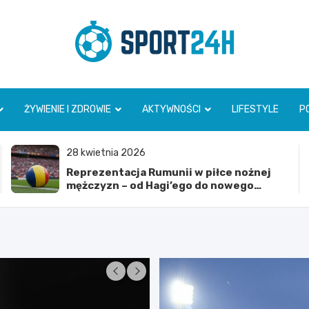
Sport 24h
ŻYWIENIE I ZDROWIE
AKTYWNOŚCI
LIFESTYLE
P
28 kwietnia 2026
Reprezentacja Rumunii w piłce nożnej
mężczyzn – od Hagi’ego do nowego
pokolenia