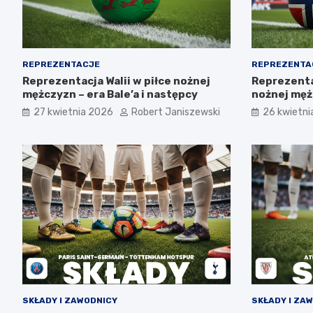
REPREZENTACJE
REPREZENTA
Reprezentacja Walii w piłce nożnej
Reprezenta
mężczyzn – era Bale’a i następcy
nożnej męż
talenty, pr
27 kwietnia 2026
Robert Janiszewski
26 kwietni
SKŁADY I ZAWODNICY
SKŁADY I ZA