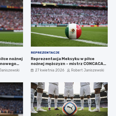
REPREZENTACJE
iłce nożnej
Reprezentacja Meksyku w piłce
o nowego
nożnej mężczyzn – mistrz CONCACAF i
mundialowe ambicje
Janiszewski
27 kwietnia 2026
Robert Janiszewski