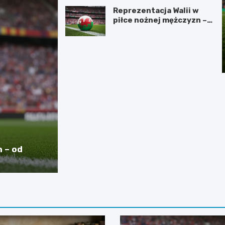
Reprezentacja Walii w
piłce nożnej mężczyzn –
era Bale’a i następcy
 – od