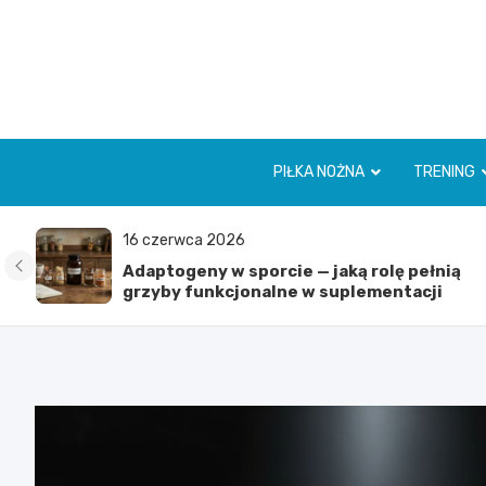
Skip
to
content
PIŁKA NOŻNA
TRENING
16 czerwca 2026
Adaptogeny w sporcie — jaką rolę pełnią
grzyby funkcjonalne w suplementacji