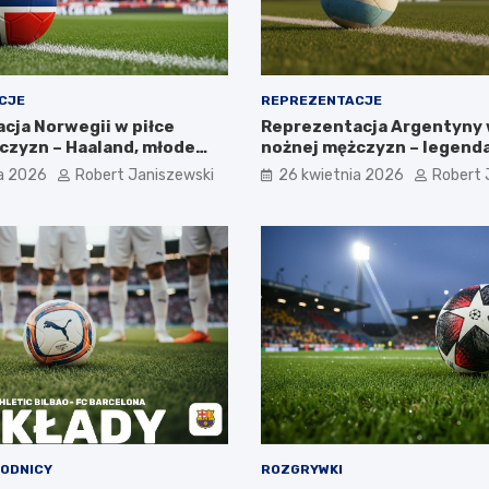
CJE
REPREZENTACJE
cja Norwegii w piłce
Reprezentacja Argentyny 
czyzn – Haaland, młode
nożnej mężczyzn – legend
zyszłość
Albicelestes i Maradony
a 2026
Robert Janiszewski
26 kwietnia 2026
Robert 
WODNICY
ROZGRYWKI