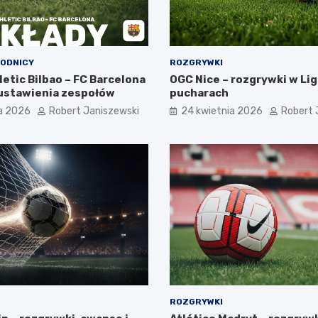
WODNICY
ROZGRYWKI
letic Bilbao – FC Barcelona
OGC Nice – rozgrywki w Ligu
e ustawienia zespołów
pucharach
a 2026
Robert Janiszewski
24 kwietnia 2026
Robert 
ROZGRYWKI