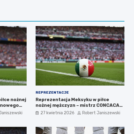
REPREZENTACJE
iłce nożnej
Reprezentacja Meksyku w piłce
o nowego
nożnej mężczyzn – mistrz CONCACAF i
mundialowe ambicje
Janiszewski
27 kwietnia 2026
Robert Janiszewski