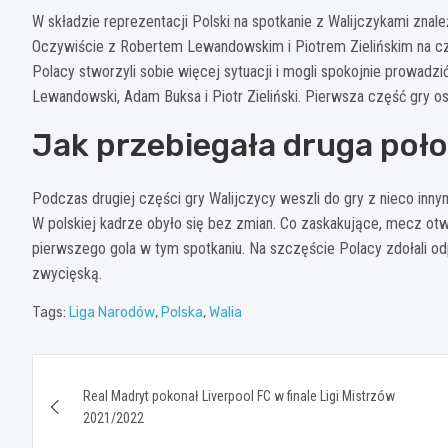
W składzie reprezentacji Polski na spotkanie z Walijczykami znale
Oczywiście z Robertem Lewandowskim i Piotrem Zielińskim na c
Polacy stworzyli sobie więcej sytuacji i mogli spokojnie prowadz
Lewandowski, Adam Buksa i Piotr Zieliński. Pierwsza część gry
Jak przebiegała druga poło
Podczas drugiej części gry Walijczycy weszli do gry z nieco inn
W polskiej kadrze obyło się bez zmian. Co zaskakujące, mecz otw
pierwszego gola w tym spotkaniu. Na szczęście Polacy zdołali o
zwycięską.
Tags:
Liga Narodów
,
Polska
,
Walia
Nawigacja
Real Madryt pokonał Liverpool FC w finale Ligi Mistrzów
wpisu
2021/2022