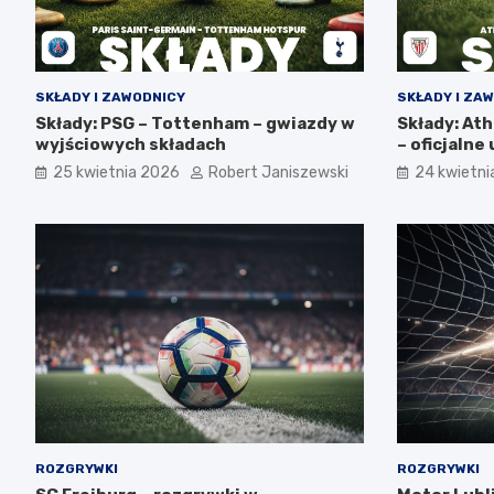
SKŁADY I ZAWODNICY
SKŁADY I ZA
Składy: PSG – Tottenham – gwiazdy w
Składy: Ath
wyjściowych składach
– oficjaln
25 kwietnia 2026
Robert Janiszewski
24 kwietni
ROZGRYWKI
ROZGRYWKI