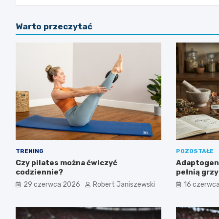
Warto przeczytać
TRENING
POZOSTAŁE
Czy pilates można ćwiczyć
Adaptogeny
codziennie?
pełnią grz
suplementa
29 czerwca 2026
Robert Janiszewski
16 czerwc