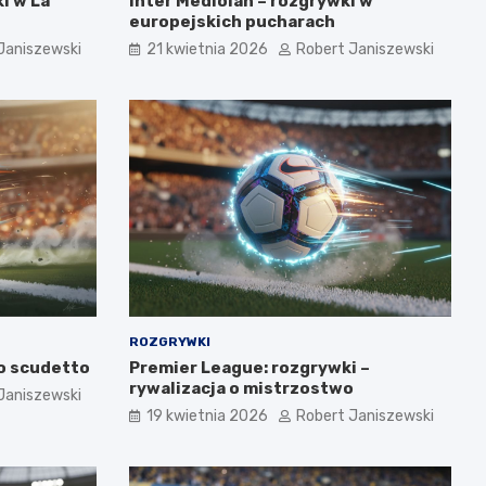
i w La
Inter Mediolan – rozgrywki w
europejskich pucharach
Janiszewski
21 kwietnia 2026
Robert Janiszewski
ROZGRYWKI
 o scudetto
Premier League: rozgrywki –
rywalizacja o mistrzostwo
Janiszewski
19 kwietnia 2026
Robert Janiszewski