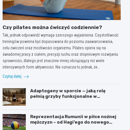
Czy pilates można ćwiczyć codziennie?
Tak, jednak odpowiedź wymaga szerszego wyjaśnienia. Częstotliwość
treningów powinna być dopasowana do poziomu zaawansowania,
celu ćwiczeń oraz możliwości organizmu. Pilates opiera się na
świadomej pracy z ciałem, precyzji ruchu oraz stopniowym rozwijaniu
sprawności, dlatego jest znacznie mniej obciążający niż wiele
intensywnych form aktywności. Nie oznacza to jednak, że…
Czytaj dalej
Adaptogeny w sporcie — jaką rolę
pełnią grzyby funkcjonalne w
suplementacji
Reprezentacja Rumunii w piłce nożnej
mężczyzn – od Hagi’ego do nowego
pokolenia