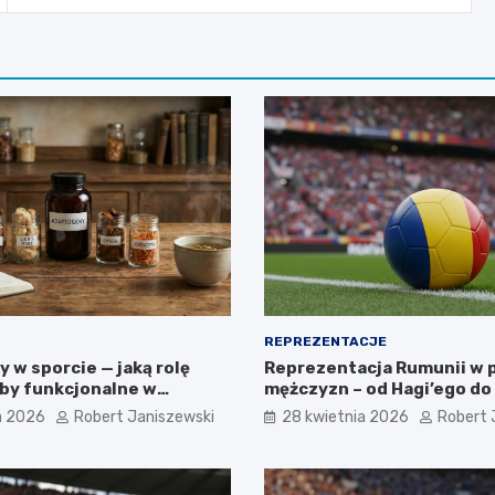
REPREZENTACJE
 w sporcie — jaką rolę
Reprezentacja Rumunii w p
yby funkcjonalne w
mężczyzn – od Hagi’ego d
cji
pokolenia
a 2026
Robert Janiszewski
28 kwietnia 2026
Robert 