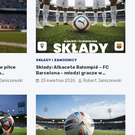
SKŁADY I ZAWODNICY
w piłce
Składy: Albacete Balompié – FC
a
Barcelona – młodzi gracze w
wyjściowej jedenastce
Janiszewski
25 kwietnia 2026
Robert Janiszewski