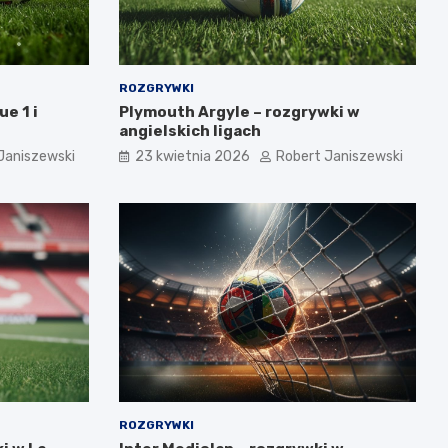
ROZGRYWKI
e 1 i
Plymouth Argyle – rozgrywki w
angielskich ligach
Janiszewski
23 kwietnia 2026
Robert Janiszewski
ROZGRYWKI