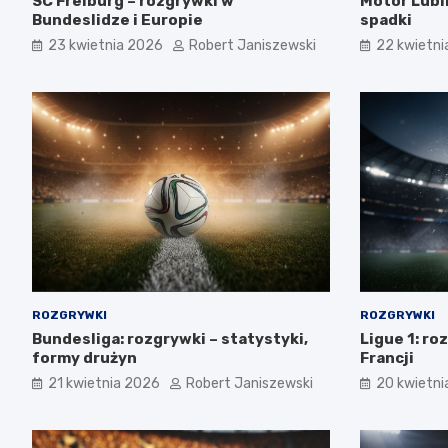
SC Freiburg – rozgrywki w
Motor Lubli
Bundeslidze i Europie
spadki
23 kwietnia 2026
Robert Janiszewski
22 kwietni
ROZGRYWKI
ROZGRYWKI
Bundesliga: rozgrywki – statystyki,
Ligue 1: ro
formy drużyn
Francji
21 kwietnia 2026
Robert Janiszewski
20 kwietni