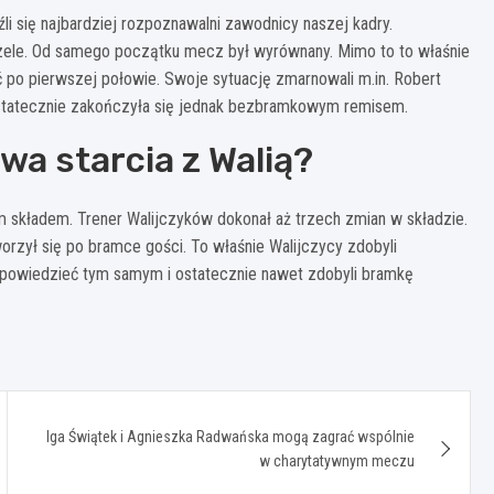
źli się najbardziej rozpoznawalni zawodnicy naszej kadry.
zele. Od samego początku mecz był wyrównany. Mimo to to właśnie
ić po pierwszej połowie. Swoje sytuację zmarnowali m.in. Robert
 ostatecznie zakończyła się jednak bezbramkowym remisem.
wa starcia z Walią?
ym składem. Trener Walijczyków dokonał aż trzech zmian w składzie.
orzył się po bramce gości. To właśnie Walijczycy zdobyli
dpowiedzieć tym samym i ostatecznie nawet zdobyli bramkę
Iga Świątek i Agnieszka Radwańska mogą zagrać wspólnie
w charytatywnym meczu