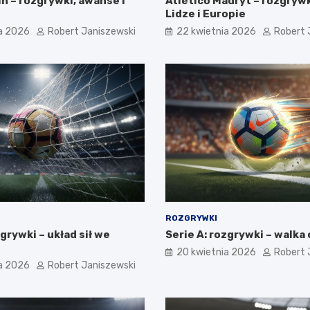
n – rozgrywki, awanse i
Atlético Madryt – rozgrywk
Lidze i Europie
a 2026
Robert Janiszewski
22 kwietnia 2026
Robert 
ROZGRYWKI
zgrywki – układ sił we
Serie A: rozgrywki – walka
20 kwietnia 2026
Robert 
a 2026
Robert Janiszewski