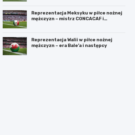
Reprezentacja Meksyku w piłce nożnej
mężczyzn – mistrz CONCACAF i
mundialowe ambicje
Reprezentacja Walii w piłce nożnej
mężczyzn – era Bale’a i następcy