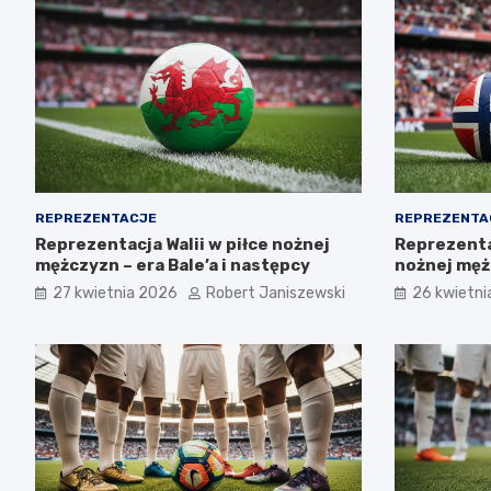
REPREZENTACJE
REPREZENTA
Reprezentacja Walii w piłce nożnej
Reprezenta
mężczyzn – era Bale’a i następcy
nożnej męż
talenty, pr
27 kwietnia 2026
Robert Janiszewski
26 kwietni