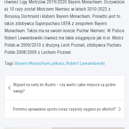
również Ligę Mistrzów 2019/2020 Bayern Monachium. Oczywiście
aż 10 razy został Mistrzem Niemiec w latach 2010-2022 z
Borussią Dortmund i klubem Bayern Monachium. Ponadto jest to
także zdobywca Superpucharu UEFA z zespołem Bayern
Monachium. Także ma na swoim koncie Puchar Niemiec. W Polsce
Robert Lewandowski również ma takie osiągnięcia jak m.in. Mistrz
Polski w 2009/2010 z drużyną Lech Poznań, zdobywca Pucharu
Polski 2008/2009 z Lechem Poznań.
Tags:
Bayern Monachium
,
piłkarz
,
Robert Lewandowski
Nawigacja
Wyjazd na narty do Austrii – czy warto i jakie miejsca są godne
wpisu
uwagi?
Pomimo uprawiania sportu coraz częściej sięgasz po alkohol?