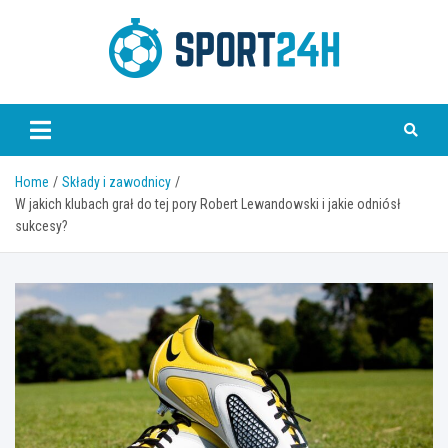
Skip
to
content
Sport 24h
Home
Składy i zawodnicy
W jakich klubach grał do tej pory Robert Lewandowski i jakie odniósł
sukcesy?