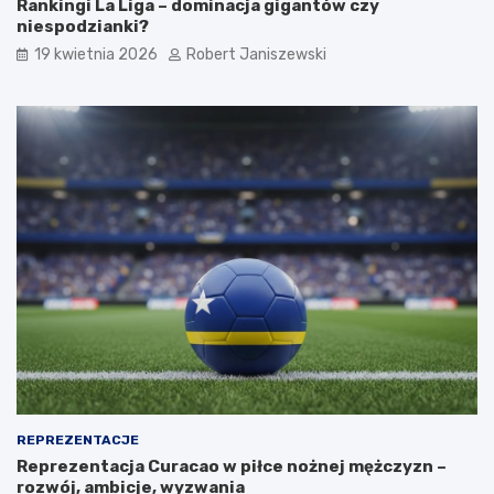
Rankingi La Liga – dominacja gigantów czy
niespodzianki?
19 kwietnia 2026
Robert Janiszewski
REPREZENTACJE
Reprezentacja Curacao w piłce nożnej mężczyzn –
rozwój, ambicje, wyzwania