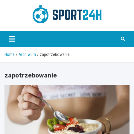
Skip
to
content
Sport 24h
Home
Archiwum
zapotrzebowanie
zapotrzebowanie