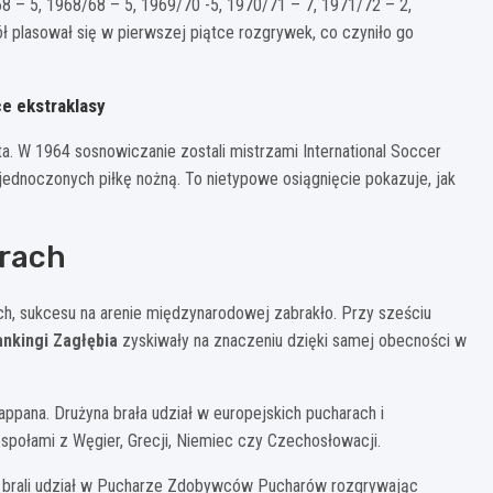
8 – 5, 1968/68 – 5, 1969/70 -5, 1970/71 – 7, 1971/72 – 2,
 plasował się w pierwszej piątce rozgrywek, co czyniło go
ce ekstraklasy
ta. W 1964 sosnowiczanie zostali mistrzami International Soccer
jednoczonych piłkę nożną. To nietypowe osiągnięcie pokazuje, jak
arach
h, sukcesu na arenie międzynarodowej zabrakło. Przy sześciu
ankingi Zagłębia
zyskiwały na znaczeniu dzięki samej obecności w
appana. Drużyna brała udział w europejskich pucharach i
espołami z Węgier, Grecji, Niemiec czy Czechosłowacji.
ze brali udział w Pucharze Zdobywców Pucharów rozgrywając