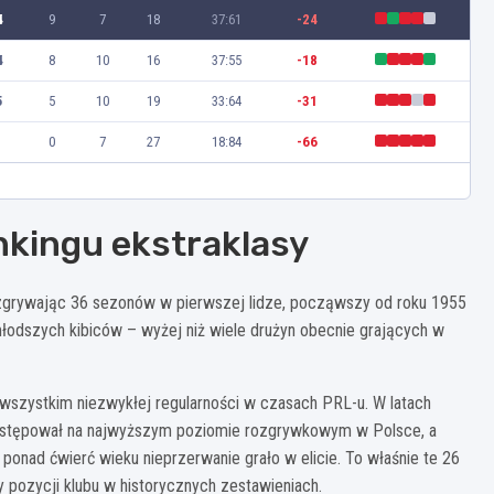
4
9
7
18
37:61
-24
4
8
10
16
37:55
-18
5
5
10
19
33:64
-31
0
7
27
18:84
-66
nkingu ekstraklasy
rozgrywając 36 sezonów w pierwszej lidze, począwszy od roku 1955
łodszych kibiców – wyżej niż wiele drużyn obecnie grających w
wszystkim niezwykłej regularności w czasach PRL-u. W latach
tępował na najwyższym poziomie rozgrywkowym w Polsce, a
z ponad ćwierć wieku nieprzerwanie grało w elicie. To właśnie te 26
 pozycji klubu w historycznych zestawieniach.