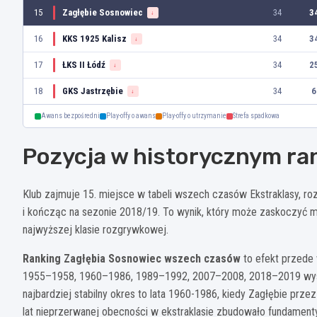
15
Zagłębie Sosnowiec
34
3
↓
16
KKS 1925 Kalisz
34
3
↓
17
ŁKS II Łódź
34
2
↓
18
GKS Jastrzębie
34
6
↓
Awans bezpośredni
Play-offy o awans
Play-offy o utrzymanie
Strefa spadkowa
Pozycja w historycznym ra
Klub zajmuje 15. miejsce w tabeli wszech czasów Ekstraklasy, 
i kończąc na sezonie 2018/19. To wynik, który może zaskoczyć m
najwyższej klasie rozgrywkowej.
Ranking Zagłębia Sosnowiec wszech czasów
to efekt przede 
1955–1958, 1960–1986, 1989–1992, 2007–2008, 2018–2019 wys
najbardziej stabilny okres to lata 1960-1986, kiedy Zagłębie prze
lat nieprzerwanej obecności w ekstraklasie zbudowało fundamenty