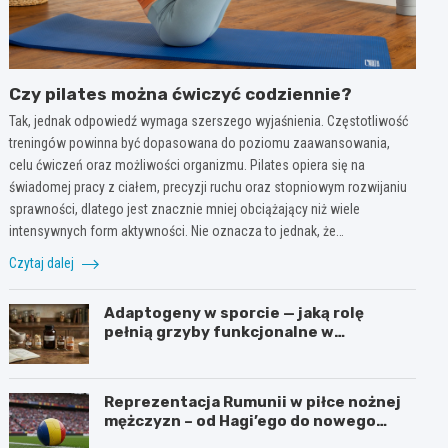
Czy pilates można ćwiczyć codziennie?
Tak, jednak odpowiedź wymaga szerszego wyjaśnienia. Częstotliwość
treningów powinna być dopasowana do poziomu zaawansowania,
celu ćwiczeń oraz możliwości organizmu. Pilates opiera się na
świadomej pracy z ciałem, precyzji ruchu oraz stopniowym rozwijaniu
sprawności, dlatego jest znacznie mniej obciążający niż wiele
intensywnych form aktywności. Nie oznacza to jednak, że…
Czytaj dalej
Adaptogeny w sporcie — jaką rolę
pełnią grzyby funkcjonalne w
suplementacji
Reprezentacja Rumunii w piłce nożnej
mężczyzn – od Hagi’ego do nowego
pokolenia