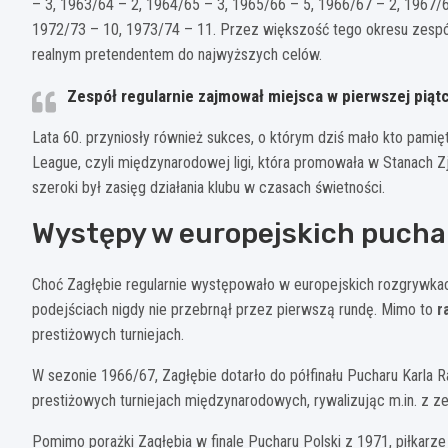
– 3, 1963/64 – 2, 1964/65 – 3, 1965/66 – 5, 1966/67 – 2, 1967/6
1972/73 – 10, 1973/74 – 11. Przez większość tego okresu zespół
realnym pretendentem do najwyższych celów.
Zespół regularnie zajmował miejsca w pierwszej piąt
Lata 60. przyniosły również sukces, o którym dziś mało kto pamię
League, czyli międzynarodowej ligi, która promowała w Stanach Z
szeroki był zasięg działania klubu w czasach świetności.
Występy w europejskich puch
Choć Zagłębie regularnie występowało w europejskich rozgrywkac
podejściach nigdy nie przebrnął przez pierwszą rundę. Mimo to
r
prestiżowych turniejach.
W sezonie 1966/67, Zagłębie dotarło do półfinału Pucharu Karla R
prestiżowych turniejach międzynarodowych, rywalizując m.in. z z
Pomimo porażki Zagłębia w finale Pucharu Polski z 1971, piłkar