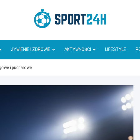
Sport 24h
ŻYWIENIE I ZDROWIE
AKTYWNOŚCI
LIFESTYLE
P
igowe i pucharowe