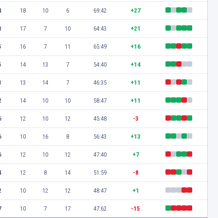
4
18
10
6
69:42
+27
8
17
7
10
64:43
+21
5
16
7
11
65:49
+16
5
14
13
7
54:40
+14
3
13
14
7
46:35
+11
2
14
10
10
58:47
+11
6
12
10
12
45:48
-3
6
10
16
8
56:43
+13
6
12
10
12
47:40
+7
4
12
8
14
51:59
-8
2
10
12
12
48:47
+1
7
10
7
17
47:62
-15