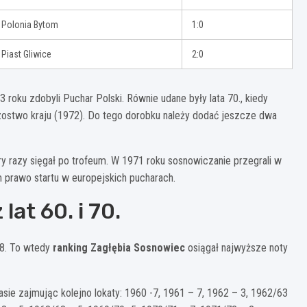
Polonia Bytom
1:0
Piast Gliwice
2:0
3 roku zdobyli Puchar Polski. Równie udane były lata 70., kiedy
rzostwo kraju (1972). Do tego dorobku należy dodać jeszcze dwa
ery razy sięgał po trofeum. W 1971 roku sosnowiczanie przegrali w
im prawo startu w europejskich pucharach.
lat 60. i 70.
978. To wtedy
ranking Zagłębia Sosnowiec
osiągał najwyższe noty
asie zajmując kolejno lokaty: 1960 -7, 1961 – 7, 1962 – 3, 1962/63