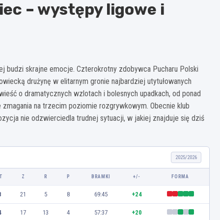
ec – występy ligowe i
żnej budzi skrajne emocje. Czterokrotny zdobywca Pucharu Polski
owiecką drużynę w elitarnym gronie najbardziej utytułowanych
wieść o dramatycznych wzlotach i bolesnych upadkach, od ponad
 zmagania na trzecim poziomie rozgrywkowym. Obecnie klub
ycja nie odzwierciedla trudnej sytuacji, w jakiej znajduje się dziś
2025/2026
T
Z
R
P
BRAMKI
+/-
FORMA
8
21
5
8
69:45
+24
4
17
13
4
57:37
+20