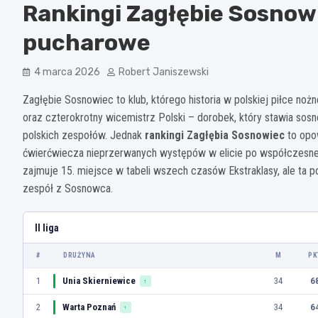
Rankingi Zagłębie Sosnowi
pucharowe
4 marca 2026
Robert Janiszewski
Zagłębie Sosnowiec to klub, którego historia w polskiej piłce no
oraz czterokrotny wicemistrz Polski – dorobek, który stawia sosn
polskich zespołów. Jednak
rankingi Zagłębia Sosnowiec
to opo
ćwierćwiecza nieprzerwanych występów w elicie po współczesne
zajmuje 15. miejsce w tabeli wszech czasów Ekstraklasy, ale ta poz
zespół z Sosnowca.
II liga
#
DRUŻYNA
M
PK
1
Unia Skierniewice
34
6
↑
2
Warta Poznań
34
6
↑