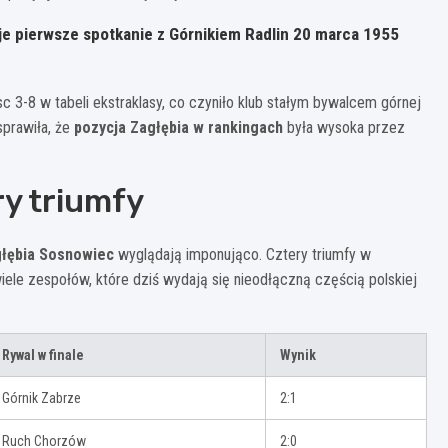
oje pierwsze spotkanie z Górnikiem Radlin 20 marca 1955
 3-8 w tabeli ekstraklasy, co czyniło klub stałym bywalcem górnej
sprawiła, że
pozycja Zagłębia w rankingach
była wysoka przez
y triumfy
głębia Sosnowiec
wyglądają imponująco. Cztery triumfy w
iele zespołów, które dziś wydają się nieodłączną częścią polskiej
Rywal w finale
Wynik
Górnik Zabrze
2:1
Ruch Chorzów
2:0