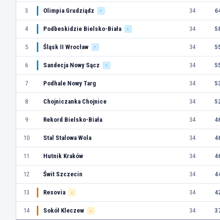
3
Olimpia Grudziądz
34
6
↑
4
Podbeskidzie Bielsko-Biała
34
5
↑
5
Śląsk II Wrocław
34
5
↑
6
Sandecja Nowy Sącz
34
5
↑
7
Podhale Nowy Targ
34
5
8
Chojniczanka Chojnice
34
5
9
Rekord Bielsko-Biała
34
4
10
Stal Stalowa Wola
34
4
11
Hutnik Kraków
34
4
12
Świt Szczecin
34
4
13
Resovia
34
4
↓
14
Sokół Kleczew
34
3
↓