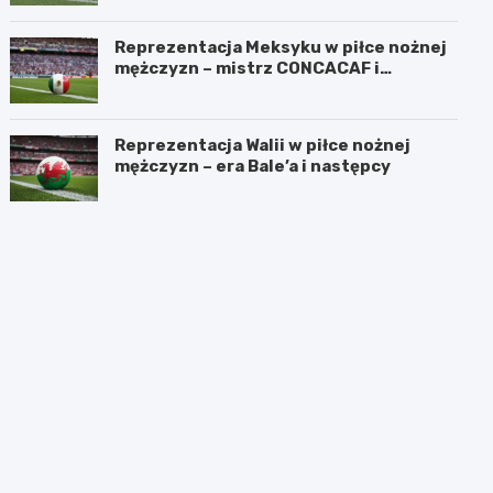
Reprezentacja Meksyku w piłce nożnej
mężczyzn – mistrz CONCACAF i
mundialowe ambicje
Reprezentacja Walii w piłce nożnej
mężczyzn – era Bale’a i następcy