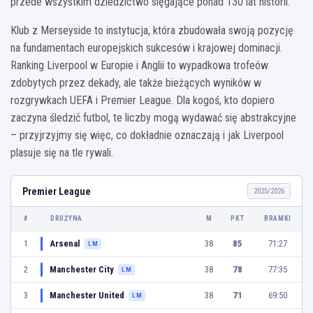
przede wszystkim dziedzictwo sięgające ponad 130 lat historii.
Klub z Merseyside to instytucja, która zbudowała swoją pozycję
na fundamentach europejskich sukcesów i krajowej dominacji.
Ranking Liverpool w Europie i Anglii to wypadkowa trofeów
zdobytych przez dekady, ale także bieżących wyników w
rozgrywkach UEFA i Premier League. Dla kogoś, kto dopiero
zaczyna śledzić futbol, te liczby mogą wydawać się abstrakcyjne
– przyjrzyjmy się więc, co dokładnie oznaczają i jak Liverpool
plasuje się na tle rywali.
Premier League
2025/2026
#
DRUŻYNA
M
PKT
BRAMKI
1
Arsenal
38
85
71:27
LM
2
Manchester City
38
78
77:35
LM
3
Manchester United
38
71
69:50
LM