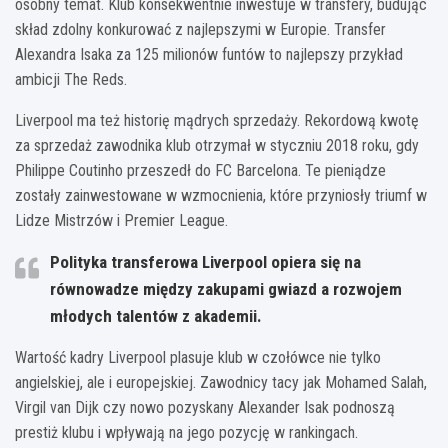
osobny temat. Klub konsekwentnie inwestuje w transfery, budując
skład zdolny konkurować z najlepszymi w Europie. Transfer
Alexandra Isaka za 125 milionów funtów to najlepszy przykład
ambicji The Reds.
Liverpool ma też historię mądrych sprzedaży. Rekordową kwotę
za sprzedaż zawodnika klub otrzymał w styczniu 2018 roku, gdy
Philippe Coutinho przeszedł do FC Barcelona. Te pieniądze
zostały zainwestowane w wzmocnienia, które przyniosły triumf w
Lidze Mistrzów i Premier League.
Polityka transferowa Liverpool opiera się na
równowadze między zakupami gwiazd a rozwojem
młodych talentów z akademii.
Wartość kadry Liverpool plasuje klub w czołówce nie tylko
angielskiej, ale i europejskiej. Zawodnicy tacy jak Mohamed Salah,
Virgil van Dijk czy nowo pozyskany Alexander Isak podnoszą
prestiż klubu i wpływają na jego pozycję w rankingach.