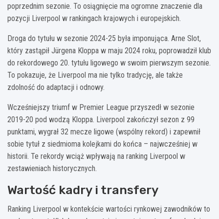
poprzednim sezonie. To osiągnięcie ma ogromne znaczenie dla
pozycji Liverpool w rankingach krajowych i europejskich.
Droga do tytułu w sezonie 2024-25 była imponująca. Arne Slot,
który zastąpił Jürgena Kloppa w maju 2024 roku, poprowadził klub
do rekordowego 20. tytułu ligowego w swoim pierwszym sezonie.
To pokazuje, że Liverpool ma nie tylko tradycję, ale także
zdolność do adaptacji i odnowy.
Wcześniejszy triumf w Premier League przyszedł w sezonie
2019-20 pod wodzą Kloppa. Liverpool zakończył sezon z 99
punktami, wygrał 32 mecze ligowe (wspólny rekord) i zapewnił
sobie tytuł z siedmioma kolejkami do końca – najwcześniej w
historii. Te rekordy wciąż wpływają na ranking Liverpool w
zestawieniach historycznych.
Wartość kadry i transfery
Ranking Liverpool w kontekście wartości rynkowej zawodników to