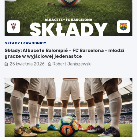
SKŁADY I ZAWODNICY
Składy: Albacete Balompié – FC Barcelona – młodzi
gracze w wyjściowej jedenastce
25 kwietnia 2026
Robert Janiszewski