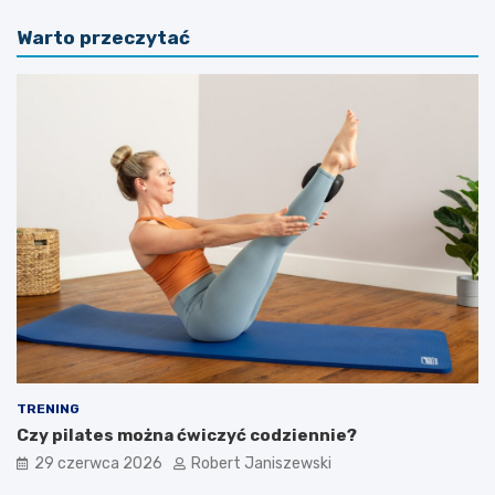
Warto przeczytać
TRENING
Czy pilates można ćwiczyć codziennie?
29 czerwca 2026
Robert Janiszewski