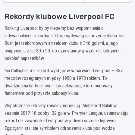
Rekordy klubowe Liverpool FC
Ranking Liverpool byłby niepełny bez wspomnienia o
indywidualnych rekordach, które wpływają na pozycję klubu. Ian
Rush jest rekordowym strzelcem klubu z 346 golami, a jego
osiągnięcia z lat 80. i 90. do dziś stanowią wzór dla kolejnych
pokoleń napastników.
Ian Callaghan ma rekord występów w barwach Liverpool – 857
meczów rozegranych między 1958 a 1978 rokiem. To
dwadzieścia lat lojalności i konsekwencji, które budowały
fundament pod przyszłe sukcesy klubu.
Współczesne rekordy również imponują. Mohamed Salah w
sezonie 2017-18 zdobył 32 gole w Premier League, ustanawiając
rekord dla zawodnika Liverpool w jednym sezonie ligowym.
Egipcjanin stał się symbolem odrodzenia klubu pod wodzą