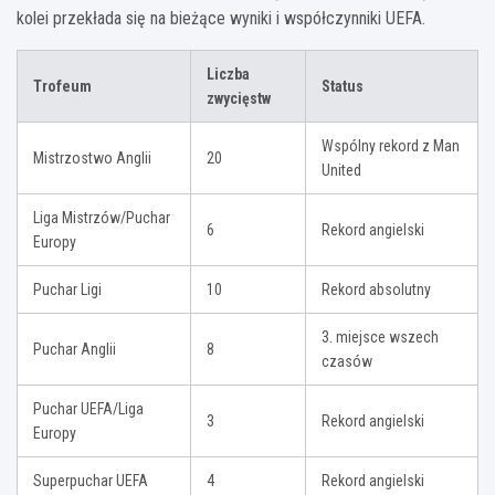
kolei przekłada się na bieżące wyniki i współczynniki UEFA.
Liczba
Trofeum
Status
zwycięstw
Wspólny rekord z Man
Mistrzostwo Anglii
20
United
Liga Mistrzów/Puchar
6
Rekord angielski
Europy
Puchar Ligi
10
Rekord absolutny
3. miejsce wszech
Puchar Anglii
8
czasów
Puchar UEFA/Liga
3
Rekord angielski
Europy
Superpuchar UEFA
4
Rekord angielski