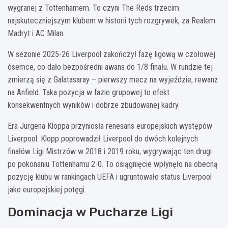
wygranej z Tottenhamem. To czyni The Reds trzecim
najskuteczniejszym klubem w historii tych rozgrywek, za Realem
Madryt i AC Milan.
W sezonie 2025-26 Liverpool zakończył fazę ligową w czołowej
ósemce, co dało bezpośredni awans do 1/8 finału. W rundzie tej
zmierzą się z Galatasaray – pierwszy mecz na wyjeździe, rewanż
na Anfield. Taka pozycja w fazie grupowej to efekt
konsekwentnych wyników i dobrze zbudowanej kadry.
Era Jürgena Kloppa przyniosła renesans europejskich występów
Liverpool. Klopp poprowadził Liverpool do dwóch kolejnych
finałów Ligi Mistrzów w 2018 i 2019 roku, wygrywając ten drugi
po pokonaniu Tottenhamu 2-0. To osiągnięcie wpłynęło na obecną
pozycję klubu w rankingach UEFA i ugruntowało status Liverpool
jako europejskiej potęgi.
Dominacja w Pucharze Ligi