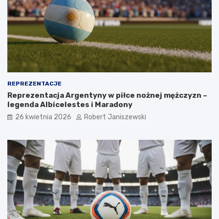
REPREZENTACJE
Reprezentacja Argentyny w piłce nożnej mężczyzn –
legenda Albicelestes i Maradony
26 kwietnia 2026
Robert Janiszewski