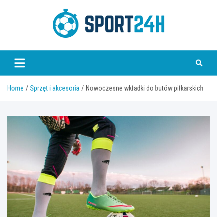
Skip
to
content
Sport 24h
Home
Sprzęt i akcesoria
Nowoczesne wkładki do butów piłkarskich