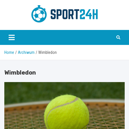
Skip
to
content
Sport 24h
Home
Archiwum
Wimbledon
Wimbledon