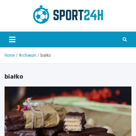
Skip
to
content
Sport 24h
Home
Archiwum
białko
białko