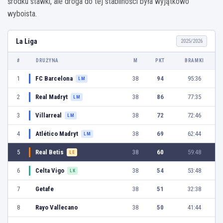
środku stawki, ale droga do tej stabilności była wyjątkowo
wyboista.
La Liga
2025/2026
#
DRUŻYNA
M
PKT
BRAMKI
1
FC Barcelona
38
94
95:36
LM
2
Real Madryt
38
86
77:35
LM
3
Villarreal
38
72
72:46
LM
4
Atlético Madryt
38
69
62:44
LM
5
Real Betis
38
60
59:48
LE
6
Celta Vigo
38
54
53:48
LK
7
Getafe
38
51
32:38
8
Rayo Vallecano
38
50
41:44