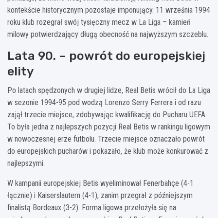
kontekście historycznym pozostaje imponujący. 11 września 1994
roku klub rozegrał swój tysięczny mecz w La Liga – kamień
milowy potwierdzający długą obecność na najwyższym szczeblu.
Lata 90. – powrót do europejskiej
elity
Po latach spędzonych w drugiej lidze, Real Betis wrócił do La Liga
w sezonie 1994-95 pod wodzą Lorenzo Serry Ferrera i od razu
zajął trzecie miejsce, zdobywając kwalifikację do Pucharu UEFA.
To była jedna z najlepszych pozycji Real Betis w rankingu ligowym
w nowoczesnej erze futbolu. Trzecie miejsce oznaczało powrót
do europejskich pucharów i pokazało, że klub może konkurować z
najlepszymi.
W kampanii europejskiej Betis wyeliminował Fenerbahçe (4-1
łącznie) i Kaiserslautern (4-1), zanim przegrał z późniejszym
finalistą Bordeaux (3-2). Forma ligowa przełożyła się na