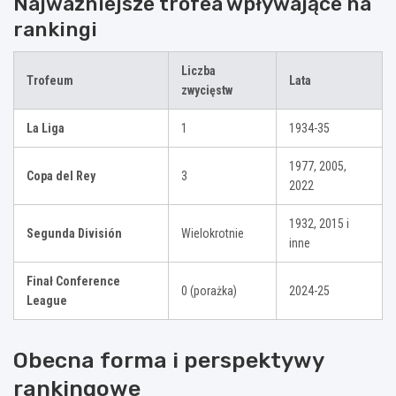
Najważniejsze trofea wpływające na
rankingi
Liczba
Trofeum
Lata
zwycięstw
La Liga
1
1934-35
1977, 2005,
Copa del Rey
3
2022
1932, 2015 i
Segunda División
Wielokrotnie
inne
Finał Conference
0 (porażka)
2024-25
League
Obecna forma i perspektywy
rankingowe