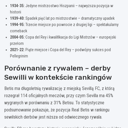
1934-35:
Jedyne mistrzostwo Hiszpanii – najwyższa pozycja w
historii
1939-40:
Spadek pięć lat po mistrzostwie – dramatyczny upadek
1994-95:
Trzecie miejsce po powrocie z drugiej ligi – spektakularny
comeback
2004-05:
Copa del Rey i kwalifikacja do Ligi Mistrzów – europejski
przełom
2021-22:
Piąte miejsce i Copa del Rey – podwójny sukces pod
Pellegrinim
Porównanie z rywalem – derby
Sewilli w kontekście rankingów
Betis ma długoletnią rywalizację z miejską Sevillą FC, z którą
rozegrał 114 oficjalnych meczów, przy czym Sevilla ma 45%
wygranych w porównaniu z 31% Betisu. To statystyczne
podsumowanie pokazuje, że pozycja Real Betis w rankingu
sewilskich derbów jest niższa od odwiecznego rywala.