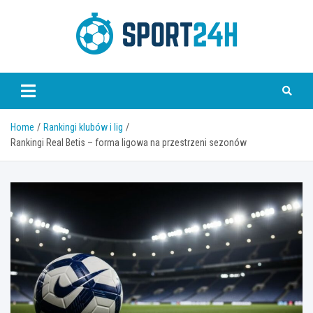
Skip
to
content
Sport 24h
Home
Rankingi klubów i lig
Rankingi Real Betis – forma ligowa na przestrzeni sezonów