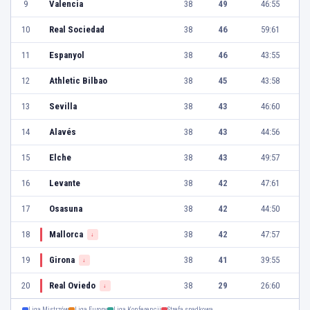
9
Valencia
38
49
46:55
10
Real Sociedad
38
46
59:61
11
Espanyol
38
46
43:55
12
Athletic Bilbao
38
45
43:58
13
Sevilla
38
43
46:60
14
Alavés
38
43
44:56
15
Elche
38
43
49:57
16
Levante
38
42
47:61
17
Osasuna
38
42
44:50
18
Mallorca
38
42
47:57
↓
19
Girona
38
41
39:55
↓
20
Real Oviedo
38
29
26:60
↓
Liga Mistrzów
Liga Europy
Liga Konferencji
Strefa spadkowa