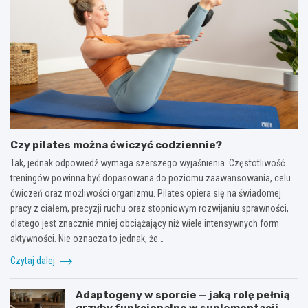
Czy pilates można ćwiczyć codziennie?
Tak, jednak odpowiedź wymaga szerszego wyjaśnienia. Częstotliwość
treningów powinna być dopasowana do poziomu zaawansowania, celu
ćwiczeń oraz możliwości organizmu. Pilates opiera się na świadomej
pracy z ciałem, precyzji ruchu oraz stopniowym rozwijaniu sprawności,
dlatego jest znacznie mniej obciążający niż wiele intensywnych form
aktywności. Nie oznacza to jednak, że…
Czytaj dalej
Adaptogeny w sporcie — jaką rolę pełnią
grzyby funkcjonalne w suplementacji