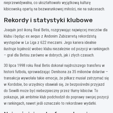
nieprzewidywalna, co ukształtowało wyjątkową kulturę
kibicowską opartą na bezwarunkowej miłości, nie na sukcesach.
Rekordy i statystyki klubowe
Joaquín jest ikoną Real Betis, rozgrywając najwięcej meczów dla
klubu i będąc ex aequo z Andonim Zubizarretą rekordzistą
występów w La Liga z 622 meczami. Jego kariera idealnie
ilustruje lojalność wobec klubu niezależnie od pozycji w rankingach
– grał dla Betisu zarówno w dobrych, jak i złych czasach.
30 lipca 1998 roku Real Betis dokonał najdroższego transferu w
historii futbolu, sprowadzając Denilsona za 35 milionów dolarów –
transakcja wywołała takie emocje, że piłkarz musiał zatrzymać się
w Kordobie, bo urzędnicy obawiali się, że bezpośredni przyjazd
do Sewilli może być niebezpieczny przez tłumy kibiców. To
pokazuje, jak ambitnie klub podchodził do poprawy swojej pozycji
w rankingach, nawet jeśli oznaczało to rekordowe wydatki.