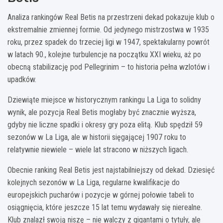
Analiza rankingów Real Betis na przestrzeni dekad pokazuje klub o
ekstremalnie zmiennej formie. Od jedynego mistrzostwa w 1935
roku, przez spadek do trzeciej ligi w 1947, spektakularny powrót
w latach 90., kolejne turbulencje na początku XXI wieku, aż po
obecną stabilizację pod Pellegrinim – to historia pełna wzlotów i
upadków.
Dziewiąte miejsce w historycznym rankingu La Liga to solidny
wynik, ale pozycja Real Betis mogłaby być znacznie wyższa,
gdyby nie liczne spadki i okresy gry poza elitą. Klub spędził 59
sezonów w La Liga, ale w historii sięgającej 1907 roku to
relatywnie niewiele – wiele lat stracono w niższych ligach.
Obecnie ranking Real Betis jest najstabilniejszy od dekad. Dziesięć
kolejnych sezonów w La Liga, regularne kwalifikacje do
europejskich pucharów i pozycje w górnej połowie tabeli to
osiągnięcia, które jeszcze 15 lat temu wydawały się nierealne.
Klub znalazł swoją niszę – nie walczy z gigantami o tytuły, ale