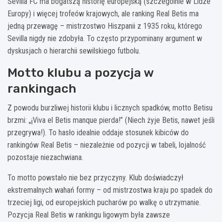
Sevilla FC ma bogatszą historię europejską (szczególnie w Lidze
Europy) i więcej trofeów krajowych, ale ranking Real Betis ma
jedną przewagę – mistrzostwo Hiszpanii z 1935 roku, którego
Sevilla nigdy nie zdobyła. To często przypominany argument w
dyskusjach o hierarchii sewilskiego futbolu.
Motto klubu a pozycja w
rankingach
Z powodu burzliwej historii klubu i licznych spadków, motto Betisu
brzmi: „¡Viva el Betis manque pierda!” (Niech żyje Betis, nawet jeśli
przegrywa!). To hasło idealnie oddaje stosunek kibiców do
rankingów Real Betis – niezależnie od pozycji w tabeli, lojalność
pozostaje niezachwiana.
To motto powstało nie bez przyczyny. Klub doświadczył
ekstremalnych wahań formy – od mistrzostwa kraju po spadek do
trzeciej ligi, od europejskich pucharów po walkę o utrzymanie.
Pozycja Real Betis w rankingu ligowym była zawsze