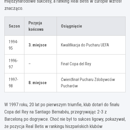
międzynarodowe sukcesy, a ranking Real Betis w Europie wzrósł
znacząco.
Pozycja
Sezon
Osiągnięcie
końcowa
1994-
3. miejsce
Kwalifikacja do Pucharu UEFA
95
1996-
–
Finał Copa del Rey
97
1997-
Ćwierćfinał Pucharu Zdobywców
8. miejsce
98
Pucharów
W 1997 roku, 20 lat po pierwszym triumfie, klub dotarł do finału
Copa del Rey na Santiago Bernabéu, przegrywając 2-3 z
Barceloną po dogrywce. Choć nie był to sukces ligowy, pokazywał,
że pozycja Real Betis w rankingu hiszpańskich klubów