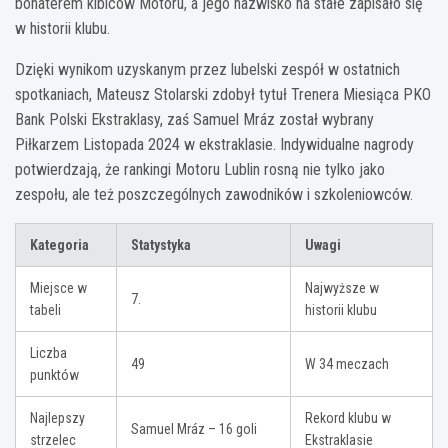
bohaterem kibiców Motoru, a jego nazwisko na stałe zapisało się
w historii klubu.
Dzięki wynikom uzyskanym przez lubelski zespół w ostatnich
spotkaniach, Mateusz Stolarski zdobył tytuł Trenera Miesiąca PKO
Bank Polski Ekstraklasy, zaś Samuel Mráz został wybrany
Piłkarzem Listopada 2024 w ekstraklasie. Indywidualne nagrody
potwierdzają, że rankingi Motoru Lublin rosną nie tylko jako
zespołu, ale też poszczególnych zawodników i szkoleniowców.
Kategoria
Statystyka
Uwagi
Miejsce w
Najwyższe w
7.
tabeli
historii klubu
Liczba
49
W 34 meczach
punktów
Najlepszy
Rekord klubu w
Samuel Mráz – 16 goli
strzelec
Ekstraklasie