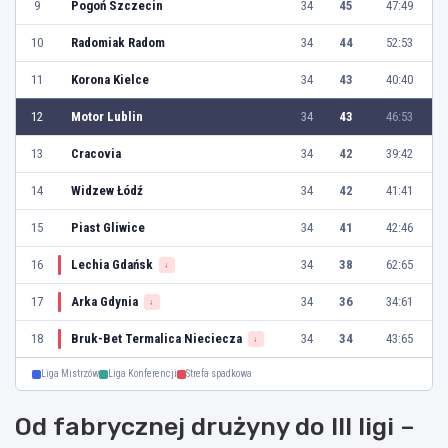
9
Pogoń Szczecin
34
45
47:49
10
Radomiak Radom
34
44
52:53
11
Korona Kielce
34
43
40:40
12
Motor Lublin
34
43
46:53
13
Cracovia
34
42
39:42
14
Widzew Łódź
34
42
41:41
15
Piast Gliwice
34
41
42:46
16
Lechia Gdańsk
34
38
62:65
↓
17
Arka Gdynia
34
36
34:61
↓
18
Bruk-Bet Termalica Nieciecza
34
34
43:65
↓
Liga Mistrzów
Liga Konferencji
Strefa spadkowa
Od fabrycznej drużyny do III ligi –