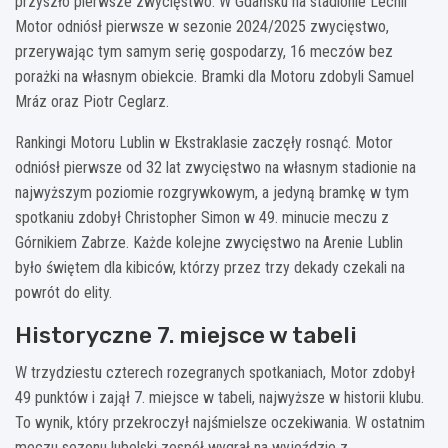
przyszło pierwsze zwycięstwo. W Gdańsku na stadionie Lechii
Motor odniósł pierwsze w sezonie 2024/2025 zwycięstwo,
przerywając tym samym serię gospodarzy, 16 meczów bez
porażki na własnym obiekcie. Bramki dla Motoru zdobyli Samuel
Mráz oraz Piotr Ceglarz.
Rankingi Motoru Lublin w Ekstraklasie zaczęły rosnąć. Motor
odniósł pierwsze od 32 lat zwycięstwo na własnym stadionie na
najwyższym poziomie rozgrywkowym, a jedyną bramkę w tym
spotkaniu zdobył Christopher Simon w 49. minucie meczu z
Górnikiem Zabrze. Każde kolejne zwycięstwo na Arenie Lublin
było świętem dla kibiców, którzy przez trzy dekady czekali na
powrót do elity.
Historyczne 7. miejsce w tabeli
W trzydziestu czterech rozegranych spotkaniach, Motor zdobył
49 punktów i zajął 7. miejsce w tabeli, najwyższe w historii klubu.
To wynik, który przekroczył najśmielsze oczekiwania. W ostatnim
meczu sezonu lubelski zespół wygrał na wyjeździe z