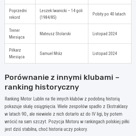
Poprzedni
Leszek Iwanicki – 14 goli
Pobity po 40 latach
rekord
(1984/85)
Trener
Mateusz Stolarski
Listopad 2024
Miesiąca
Piłkarz
Samuel Mráz
Listopad 2024
Miesiąca
Porównanie z innymi klubami –
ranking historyczny
Ranking Motor Lublin na tle innych klubów z podobną historią
pokazuje skalę osiągnięcia. Wiele zespołów spadło z Ekstraklasy
w latach 90., ale niewiele z nich dotarło aż do IV ligi, by potem
wrócić na sam szczyt. Pozycja Motoru w rankingach polskiej piłki
jest dziś stabilna, choć historia uczy pokory.