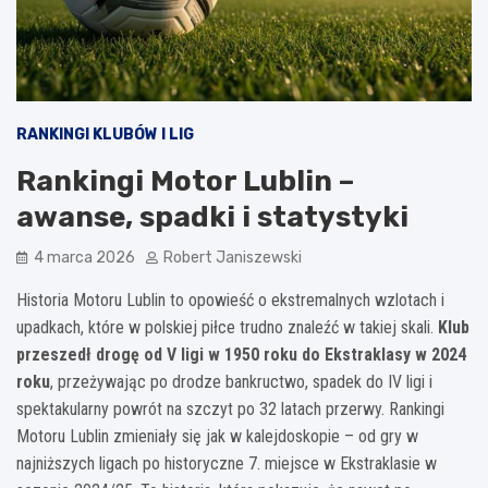
RANKINGI KLUBÓW I LIG
Rankingi Motor Lublin –
awanse, spadki i statystyki
4 marca 2026
Robert Janiszewski
Historia Motoru Lublin to opowieść o ekstremalnych wzlotach i
upadkach, które w polskiej piłce trudno znaleźć w takiej skali.
Klub
przeszedł drogę od V ligi w 1950 roku do Ekstraklasy w 2024
roku
, przeżywając po drodze bankructwo, spadek do IV ligi i
spektakularny powrót na szczyt po 32 latach przerwy. Rankingi
Motoru Lublin zmieniały się jak w kalejdoskopie – od gry w
najniższych ligach po historyczne 7. miejsce w Ekstraklasie w