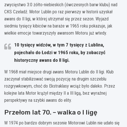
zwycięstwo 3:0 żółto-niebieskich (ówczesnych barw klubu) nad
CKS Czeladź. Motor Lublin po raz pierwszy w historii uzyskał
awans do II ligi, w której utrzymał się przez sezon. Wyjazd
siedmiu tysięcy kibiców na baraże w 1965 roku pokazuje, jak
wielkie emocje towarzyszyły awansom Motoru już wtedy.
10 tysięcy widzów, w tym 7 tysięcy z Lublina,
pojechało do Łodzi w 1965 roku, by zobaczyć
historyczny awans do II ligi.
W 1968 miał miejsce drugi awans Motoru Lublin do II ligi. Klub
zaczynał stabilizować swoją pozycję na drugim szczeblu
rozgrywkowym, choć do Ekstraklasy wciąż było daleko. Przez
kolejne lata Motor krążył między II a III ligą, bez wyraźnej
perspektywy na szybki awans do elity.
Przełom lat 70. – walka o I ligę
W 1974 po bardzo dobrym sezonie Motorowi Lublin nie udało się