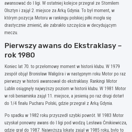
awansować do I ligi. W ostatniej kolejce przegrał ze Stomilem
Olsztyn i zajął 2. miejsce za Arką Gdynia. To był moment, w
którym pozycja Motoru w rankingu polskiej piłki mogła się
drastycznie zmienić, ale zabrakło szczęścia w decydującym
meczu.
Pierwszy awans do Ekstraklasy –
rok 1980
Koniec lat 70. to przełomowy moment w historii klubu. W 1979
zespół objął Bronisław Waligóra i w następnym roku Motor po raz
pierwszy w historii awansował do ekstraklasy. Rankingi Motor
Lublin osiągnęły najwyższy poziom w historii klubu. W 1981 Motor
w roli beniaminka zajął 11. miejsce, a jesienią po raz drugi dotarł
do 1/4 finału Pucharu Polski, gdzie przegrał z Arką Gdynia.
Po spadku w 1982 roku przyszedł szybki powrót. W 1983 Motor
uzyskał ponowny awans do I ligi pod wodzą Lesława Ćmikiewicza,
gdzie grał do 1987. Najwyższą lokatę zajął w 1985 roku, było to