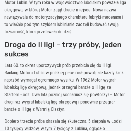
Motor Lublin. W tym roku w województwie lubelskim powstała liga
okręgowa, w której Motor zajął drugie miejsce. Nowa nazwa
nawiązywała do motoryzacyjnego charakteru fabryki-mecenasa i
to właśnie pod tym szyldem lublinianie zaczęli budować swoją
tożsamość, która przetrwała do dziś.
Droga do II ligi – trzy próby, jeden
sukces
Lata 60. to okres uporczywych prób przebicia się do II ligi.
Ranking Motoru Lublin w polskiej piłce rósł powoli, ale każdy krok
naprzód wymagał ogromnego wysiłku. W 1962 Motor wygrał
lubelską ligę okręgową, jednak przegrał baraże o II ligę ze
Startem Łódź. Dwa lata później scenariusz się powtórzył – Motor
drugi raz wygrał lubelską ligę okręgową i ponownie przegrał
baraże o II ligę z Warmią Olsztyn.
Dopiero trzecia próba okazała się skuteczna. 5 sierpnia w Łodzi
10 tysięcy widzów, w tym 7 tysięcy z Lublina, oglądało