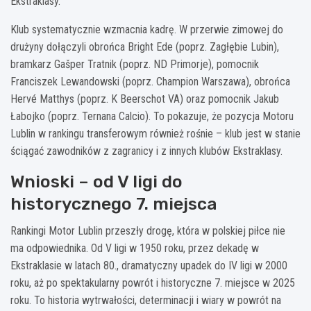
Ekstraklasy.
Klub systematycznie wzmacnia kadrę. W przerwie zimowej do
drużyny dołączyli obrońca Bright Ede (poprz. Zagłębie Lubin),
bramkarz Gašper Tratnik (poprz. ND Primorje), pomocnik
Franciszek Lewandowski (poprz. Champion Warszawa), obrońca
Hervé Matthys (poprz. K Beerschot VA) oraz pomocnik Jakub
Łabojko (poprz. Ternana Calcio). To pokazuje, że pozycja Motoru
Lublin w rankingu transferowym również rośnie – klub jest w stanie
ściągać zawodników z zagranicy i z innych klubów Ekstraklasy.
Wnioski – od V ligi do
historycznego 7. miejsca
Rankingi Motor Lublin przeszły drogę, która w polskiej piłce nie
ma odpowiednika. Od V ligi w 1950 roku, przez dekadę w
Ekstraklasie w latach 80., dramatyczny upadek do IV ligi w 2000
roku, aż po spektakularny powrót i historyczne 7. miejsce w 2025
roku. To historia wytrwałości, determinacji i wiary w powrót na