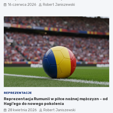
16 czerwca 2026
Robert Janiszewski
REPREZENTACJE
Reprezentacja Rumunii w piłce nożnej mężczyzn – od
Hagi’ego do nowego pokolenia
28 kwietnia 2026
Robert Janiszewski