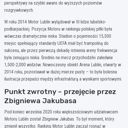
perspektywy na szybki awans do wyższych poziomów
rozgrywkowych.
W roku 2014 Motor Lublin wylądował w III lidze lubelsko-
podkarpackiej. Pozycja Motoru w rankingu polskiej piłki była
wówczas dramatycznie niska. Stadion o pojemności 15,500
miejsc spełniający standardy UEFA miał być trampoliną do
sukcesu, ale przez pierwszą dekadę istnienia areny frekwencja
była żenująco niska. Średnio na mecz przychodziło zaledwie
1,500-2,000 widzów. Nowoczesny obiekt Arena Lublin, otwarty w
2014 roku, pozostawał w dużej mierze pusty – to była bolesna
ilustracja przepaści między infrastrukturą a wynikami sportowymi.
Punkt zwrotny – przejęcie przez
Zbigniewa Jakubasa
Pod koniec września 2020 roku większościowym udziałowcem
Motoru Lublin został Zbigniew Jakubas. To był moment, który
zmienił wszystko. Ranking Motor Lublin zaczął rosnąć w