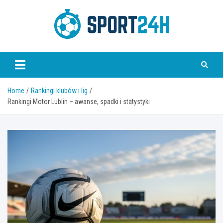
Skip
to
content
Sport 24h
Home
Rankingi klubów i lig
Rankingi Motor Lublin – awanse, spadki i statystyki