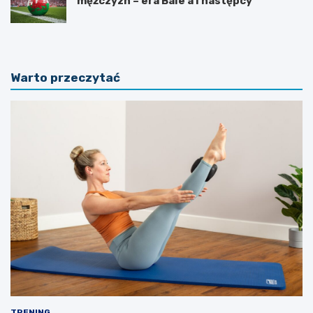
mężczyzn – era Bale’a i następcy
Warto przeczytać
TRENING