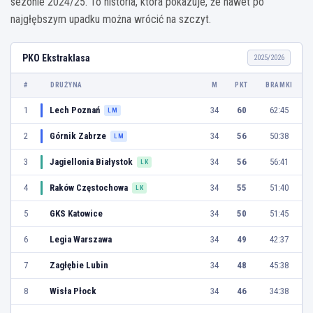
sezonie 2024/25. To historia, która pokazuje, że nawet po
najgłębszym upadku można wrócić na szczyt.
PKO Ekstraklasa
2025/2026
#
DRUŻYNA
M
PKT
BRAMKI
1
Lech Poznań
34
60
62:45
LM
2
Górnik Zabrze
34
56
50:38
LM
3
Jagiellonia Białystok
34
56
56:41
LK
4
Raków Częstochowa
34
55
51:40
LK
5
GKS Katowice
34
50
51:45
6
Legia Warszawa
34
49
42:37
7
Zagłębie Lubin
34
48
45:38
8
Wisła Płock
34
46
34:38