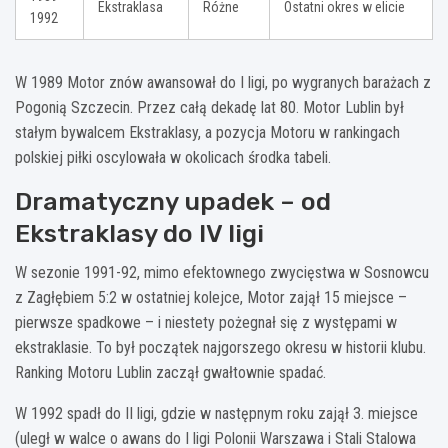
Ekstraklasa
Różne
Ostatni okres w elicie
1992
W 1989 Motor znów awansował do I ligi, po wygranych barażach z
Pogonią Szczecin. Przez całą dekadę lat 80. Motor Lublin był
stałym bywalcem Ekstraklasy, a pozycja Motoru w rankingach
polskiej piłki oscylowała w okolicach środka tabeli.
Dramatyczny upadek – od
Ekstraklasy do IV ligi
W sezonie 1991-92, mimo efektownego zwycięstwa w Sosnowcu
z Zagłębiem 5:2 w ostatniej kolejce, Motor zajął 15 miejsce –
pierwsze spadkowe – i niestety pożegnał się z występami w
ekstraklasie. To był początek najgorszego okresu w historii klubu.
Ranking Motoru Lublin zaczął gwałtownie spadać.
W 1992 spadł do II ligi, gdzie w następnym roku zajął 3. miejsce
(uległ w walce o awans do I ligi Polonii Warszawa i Stali Stalowa