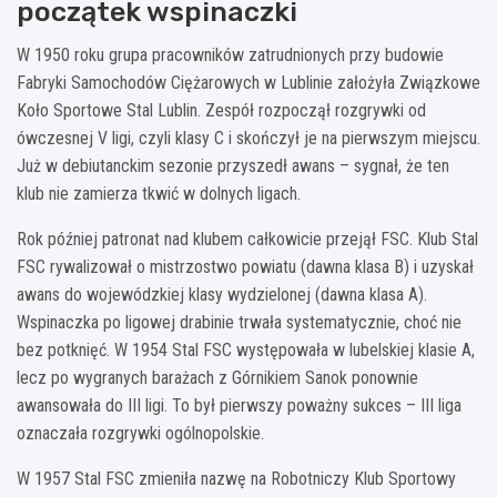
początek wspinaczki
W 1950 roku grupa pracowników zatrudnionych przy budowie
Fabryki Samochodów Ciężarowych w Lublinie założyła Związkowe
Koło Sportowe Stal Lublin. Zespół rozpoczął rozgrywki od
ówczesnej V ligi, czyli klasy C i skończył je na pierwszym miejscu.
Już w debiutanckim sezonie przyszedł awans – sygnał, że ten
klub nie zamierza tkwić w dolnych ligach.
Rok później patronat nad klubem całkowicie przejął FSC. Klub Stal
FSC rywalizował o mistrzostwo powiatu (dawna klasa B) i uzyskał
awans do wojewódzkiej klasy wydzielonej (dawna klasa A).
Wspinaczka po ligowej drabinie trwała systematycznie, choć nie
bez potknięć. W 1954 Stal FSC występowała w lubelskiej klasie A,
lecz po wygranych barażach z Górnikiem Sanok ponownie
awansowała do III ligi. To był pierwszy poważny sukces – III liga
oznaczała rozgrywki ogólnopolskie.
W 1957 Stal FSC zmieniła nazwę na Robotniczy Klub Sportowy