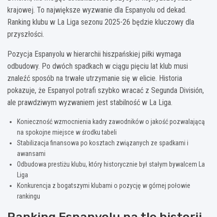
krajowej. To największe wyzwanie dla Espanyolu od dekad.
Ranking klubu w La Liga sezonu 2025-26 będzie kluczowy dla
przyszłości.
Pozycja Espanyolu w hierarchii hiszpańskiej piłki wymaga
odbudowy. Po dwóch spadkach w ciągu pięciu lat klub musi
znaleźć sposób na trwałe utrzymanie się w elicie. Historia
pokazuje, że Espanyol potrafi szybko wracać z Segunda División,
ale prawdziwym wyzwaniem jest stabilność w La Liga.
Konieczność wzmocnienia kadry zawodników o jakość pozwalającą
na spokojne miejsce w środku tabeli
Stabilizacja finansowa po kosztach związanych ze spadkami i
awansami
Odbudowa prestiżu klubu, który historycznie był stałym bywalcem La
Liga
Konkurencja z bogatszymi klubami o pozycję w górnej połowie
rankingu
Ranking Espanyolu na tle historii