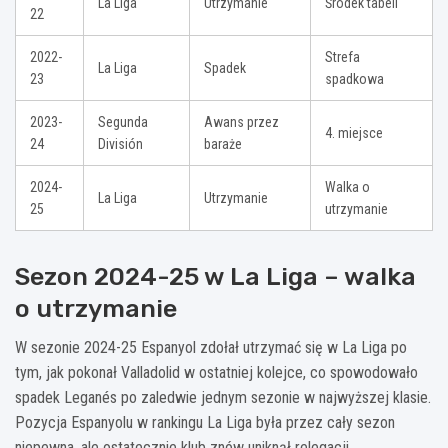
La Liga
Utrzymanie
Środek tabeli
22
2022-
Strefa
La Liga
Spadek
23
spadkowa
2023-
Segunda
Awans przez
4. miejsce
24
División
baraże
2024-
Walka o
La Liga
Utrzymanie
25
utrzymanie
Sezon 2024-25 w La Liga – walka
o utrzymanie
W sezonie 2024-25 Espanyol zdołał utrzymać się w La Liga po
tym, jak pokonał Valladolid w ostatniej kolejce, co spowodowało
spadek Leganés po zaledwie jednym sezonie w najwyższej klasie.
Pozycja Espanyolu w rankingu La Liga była przez cały sezon
niepewna, ale ostatecznie klub znów uniknął relegacji.