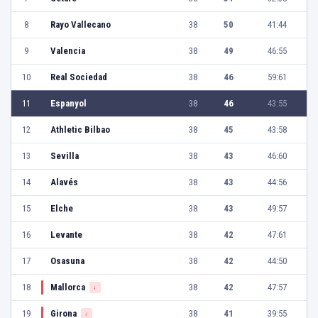
8
Rayo Vallecano
38
50
41:44
9
Valencia
38
49
46:55
10
Real Sociedad
38
46
59:61
11
Espanyol
38
46
43:55
12
Athletic Bilbao
38
45
43:58
13
Sevilla
38
43
46:60
14
Alavés
38
43
44:56
15
Elche
38
43
49:57
16
Levante
38
42
47:61
17
Osasuna
38
42
44:50
18
Mallorca
38
42
47:57
↓
19
Girona
38
41
39:55
↓