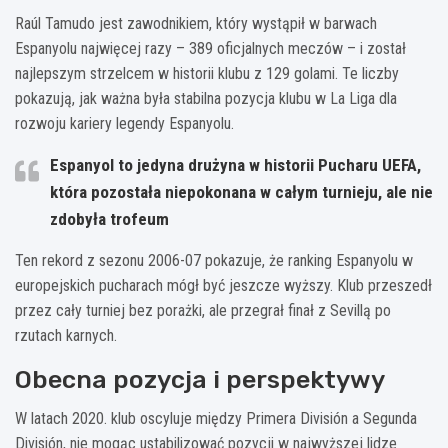
Raúl Tamudo jest zawodnikiem, który wystąpił w barwach
Espanyolu najwięcej razy – 389 oficjalnych meczów – i został
najlepszym strzelcem w historii klubu z 129 golami. Te liczby
pokazują, jak ważna była stabilna pozycja klubu w La Liga dla
rozwoju kariery legendy Espanyolu.
Espanyol to jedyna drużyna w historii Pucharu UEFA,
która pozostała niepokonana w całym turnieju, ale nie
zdobyła trofeum
Ten rekord z sezonu 2006-07 pokazuje, że ranking Espanyolu w
europejskich pucharach mógł być jeszcze wyższy. Klub przeszedł
przez cały turniej bez porażki, ale przegrał finał z Sevillą po
rzutach karnych.
Obecna pozycja i perspektywy
W latach 2020. klub oscyluje między Primera División a Segunda
División, nie mogąc ustabilizować pozycji w najwyższej lidze