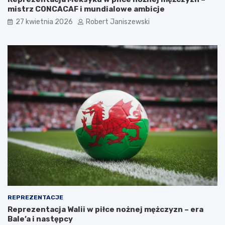
mistrz CONCACAF i mundialowe ambicje
27 kwietnia 2026
Robert Janiszewski
REPREZENTACJE
Reprezentacja Walii w piłce nożnej mężczyzn – era
Bale’a i następcy