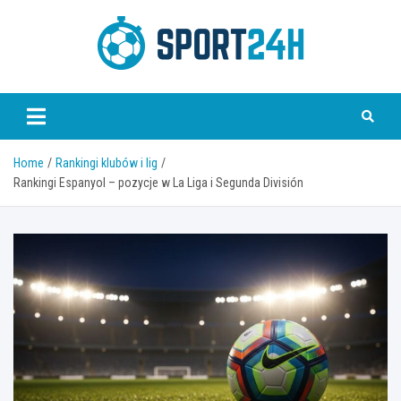
Skip
to
content
Sport 24h
Home
Rankingi klubów i lig
Rankingi Espanyol – pozycje w La Liga i Segunda División