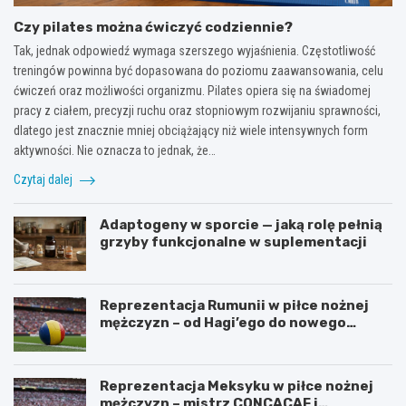
Czy pilates można ćwiczyć codziennie?
Tak, jednak odpowiedź wymaga szerszego wyjaśnienia. Częstotliwość
treningów powinna być dopasowana do poziomu zaawansowania, celu
ćwiczeń oraz możliwości organizmu. Pilates opiera się na świadomej
pracy z ciałem, precyzji ruchu oraz stopniowym rozwijaniu sprawności,
dlatego jest znacznie mniej obciążający niż wiele intensywnych form
aktywności. Nie oznacza to jednak, że…
Czytaj dalej
Adaptogeny w sporcie — jaką rolę pełnią
grzyby funkcjonalne w suplementacji
Reprezentacja Rumunii w piłce nożnej
mężczyzn – od Hagi’ego do nowego
pokolenia
Reprezentacja Meksyku w piłce nożnej
mężczyzn – mistrz CONCACAF i