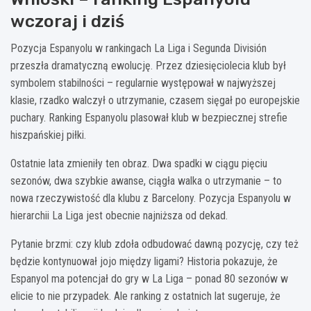
wczoraj i dziś
Pozycja Espanyolu w rankingach La Liga i Segunda División
przeszła dramatyczną ewolucję. Przez dziesięciolecia klub był
symbolem stabilności – regularnie występował w najwyższej
klasie, rzadko walczył o utrzymanie, czasem sięgał po europejskie
puchary. Ranking Espanyolu plasował klub w bezpiecznej strefie
hiszpańskiej piłki.
Ostatnie lata zmieniły ten obraz. Dwa spadki w ciągu pięciu
sezonów, dwa szybkie awanse, ciągła walka o utrzymanie – to
nowa rzeczywistość dla klubu z Barcelony. Pozycja Espanyolu w
hierarchii La Liga jest obecnie najniższa od dekad.
Pytanie brzmi: czy klub zdoła odbudować dawną pozycję, czy też
będzie kontynuował jojo między ligami? Historia pokazuje, że
Espanyol ma potencjał do gry w La Liga – ponad 80 sezonów w
elicie to nie przypadek. Ale ranking z ostatnich lat sugeruje, że