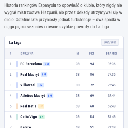
Historia rankingów Espanyolu to opowieść o klubie, który nigdy nie
wygrał mistrzostwa Hiszpanii, ale przez dekady utrzymywał się w
elicie. Ostatnie lata przyniosły jednak turbulencje – dwa spadki w
ciągu pięciu sezonów i równie szybkie powroty do La Liga.
La Liga
2025/2026
#
DRUŻYNA
M
PKT
BRAMKI
1
FC Barcelona
38
94
95:36
LM
2
Real Madryt
38
86
77:35
LM
3
Villarreal
38
72
72:46
LM
4
Atlético Madryt
38
69
62:44
LM
5
Real Betis
38
60
59:48
LE
6
Celta Vigo
38
54
53:48
LK
7
Getafe
38
51
32:38