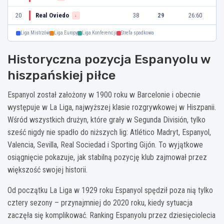
20
Real Oviedo
38
29
26:60
↓
Liga Mistrzów
Liga Europy
Liga Konferencji
Strefa spadkowa
Historyczna pozycja Espanyolu w
hiszpańskiej piłce
Espanyol został założony w 1900 roku w Barcelonie i obecnie
występuje w La Liga, najwyższej klasie rozgrywkowej w Hiszpanii.
Wśród wszystkich drużyn, które grały w Segunda División, tylko
sześć nigdy nie spadło do niższych lig: Atlético Madryt, Espanyol,
Valencia, Sevilla, Real Sociedad i Sporting Gijón. To wyjątkowe
osiągnięcie pokazuje, jak stabilną pozycję klub zajmował przez
większość swojej historii.
Od początku La Liga w 1929 roku Espanyol spędził poza nią tylko
cztery sezony – przynajmniej do 2020 roku, kiedy sytuacja
zaczęła się komplikować. Ranking Espanyolu przez dziesięciolecia