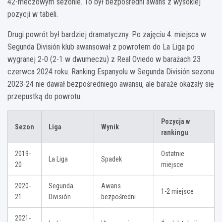
42-meczowym sezonie. To był bezpośredni awans z wysokiej
pozycji w tabeli.
Drugi powrót był bardziej dramatyczny. Po zajęciu 4. miejsca w
Segunda División klub awansował z powrotem do La Liga po
wygranej 2-0 (2-1 w dwumeczu) z Real Oviedo w barażach 23
czerwca 2024 roku. Ranking Espanyolu w Segunda División sezonu
2023-24 nie dawał bezpośredniego awansu, ale baraże okazały się
przepustką do powrotu.
Pozycja w
Sezon
Liga
Wynik
rankingu
2019-
Ostatnie
La Liga
Spadek
20
miejsce
2020-
Segunda
Awans
1-2 miejsce
21
División
bezpośredni
2021-