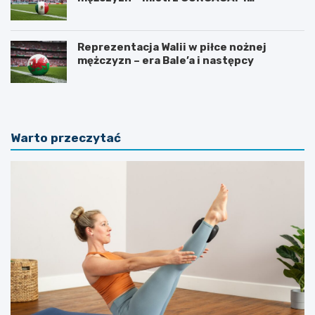
mundialowe ambicje
Reprezentacja Walii w piłce nożnej
mężczyzn – era Bale’a i następcy
Warto przeczytać