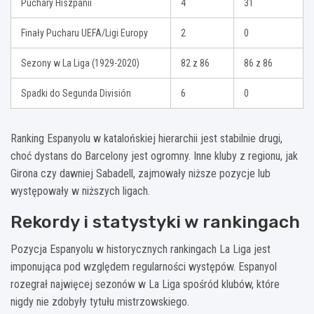
Puchary Hiszpanii
4
31
Finały Pucharu UEFA/Ligi Europy
2
0
Sezony w La Liga (1929-2020)
82 z 86
86 z 86
Spadki do Segunda División
6
0
Ranking Espanyolu w katalońskiej hierarchii jest stabilnie drugi,
choć dystans do Barcelony jest ogromny. Inne kluby z regionu, jak
Girona czy dawniej Sabadell, zajmowały niższe pozycje lub
występowały w niższych ligach.
Rekordy i statystyki w rankingach
Pozycja Espanyolu w historycznych rankingach La Liga jest
imponująca pod względem regularności występów. Espanyol
rozegrał najwięcej sezonów w La Liga spośród klubów, które
nigdy nie zdobyły tytułu mistrzowskiego.