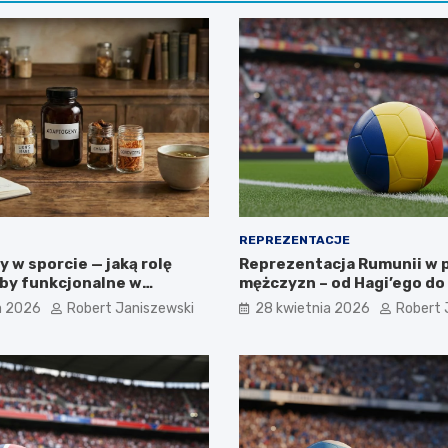
REPREZENTACJE
 w sporcie — jaką rolę
Reprezentacja Rumunii w p
yby funkcjonalne w
mężczyzn – od Hagi’ego d
cji
pokolenia
a 2026
Robert Janiszewski
28 kwietnia 2026
Robert 