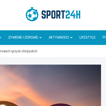
Sport 24h
ŻYWIENIE I ZDROWIE
AKTYWNOŚCI
LIFESTYLE
P
imowych igrzysk olimpijskich