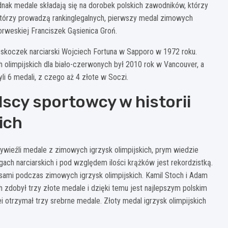
dnak medale składają się na dorobek polskich zawodników, którzy
, którzy prowadzą rankinglegalnych, pierwszy medal zimowych
orweskiej Franciszek Gąsienica Groń.
skoczek narciarski Wojciech Fortuna w Sapporo w 1972 roku.
limpijskich dla biało-czerwonych był 2010 rok w Vancouver, a
i 6 medali, z czego aż 4 złote w Soczi.
lscy sportowcy w historii
ich
ywieźli medale z zimowych igrzysk olimpijskich, prym wiedzie
ch narciarskich i pod względem ilości krążków jest rekordzistką.
ami podczas zimowych igrzysk olimpijskich. Kamil Stoch i Adam
zdobył trzy złote medale i dzięki temu jest najlepszym polskim
trzymał trzy srebrne medale. Złoty medal igrzysk olimpijskich