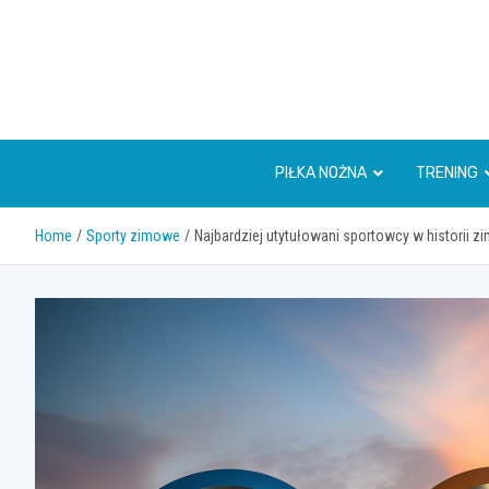
Skip
to
content
PIŁKA NOŻNA
TRENING
Home
Sporty zimowe
Najbardziej utytułowani sportowcy w historii z