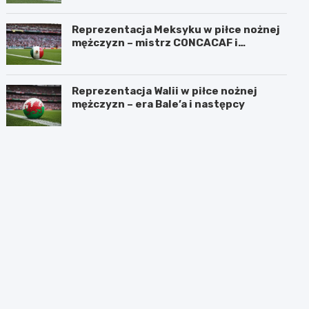
Reprezentacja Meksyku w piłce nożnej
mężczyzn – mistrz CONCACAF i
mundialowe ambicje
Reprezentacja Walii w piłce nożnej
mężczyzn – era Bale’a i następcy