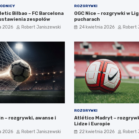
WODNICY
ROZGRYWKI
letic Bilbao – FC Barcelona
OGC Nice – rozgrywki w Ligu
e ustawienia zespołów
pucharach
a 2026
Robert Janiszewski
24 kwietnia 2026
Robert 
ROZGRYWKI
n – rozgrywki, awanse i
Atlético Madryt – rozgrywk
Lidze i Europie
a 2026
Robert Janiszewski
22 kwietnia 2026
Robert 