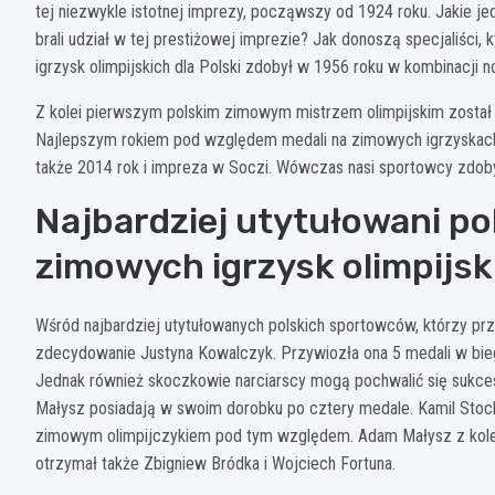
tej niezwykle istotnej imprezy, począwszy od 1924 roku. Jakie je
brali udział w tej prestiżowej imprezie? Jak donoszą specjaliści
igrzysk olimpijskich dla Polski zdobył w 1956 roku w kombinacji n
Z kolei pierwszym polskim zimowym mistrzem olimpijskim został 
Najlepszym rokiem pod względem medali na zimowych igrzyskach o
także 2014 rok i impreza w Soczi. Wówczas nasi sportowcy zdobyl
Najbardziej utytułowani po
zimowych igrzysk olimpijsk
Wśród najbardziej utytułowanych polskich sportowców, którzy prz
zdecydowanie Justyna Kowalczyk. Przywiozła ona 5 medali w biega
Jednak również skoczkowie narciarscy mogą pochwalić się sukces
Małysz posiadają w swoim dorobku po cztery medale. Kamil Stoch 
zimowym olimpijczykiem pod tym względem. Adam Małysz z kolei o
otrzymał także Zbigniew Bródka i Wojciech Fortuna.