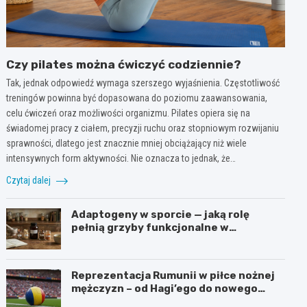
Czy pilates można ćwiczyć codziennie?
Tak, jednak odpowiedź wymaga szerszego wyjaśnienia. Częstotliwość
treningów powinna być dopasowana do poziomu zaawansowania,
celu ćwiczeń oraz możliwości organizmu. Pilates opiera się na
świadomej pracy z ciałem, precyzji ruchu oraz stopniowym rozwijaniu
sprawności, dlatego jest znacznie mniej obciążający niż wiele
intensywnych form aktywności. Nie oznacza to jednak, że…
Czytaj dalej
Adaptogeny w sporcie — jaką rolę
pełnią grzyby funkcjonalne w
suplementacji
Reprezentacja Rumunii w piłce nożnej
mężczyzn – od Hagi’ego do nowego
pokolenia