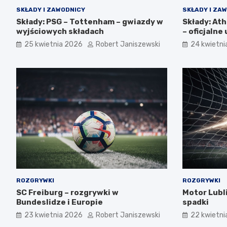
SKŁADY I ZAWODNICY
SKŁADY I ZA
Składy: PSG – Tottenham – gwiazdy w
Składy: Ath
wyjściowych składach
– oficjaln
25 kwietnia 2026
Robert Janiszewski
24 kwietni
ROZGRYWKI
ROZGRYWKI
SC Freiburg – rozgrywki w
Motor Lubli
Bundeslidze i Europie
spadki
23 kwietnia 2026
Robert Janiszewski
22 kwietni