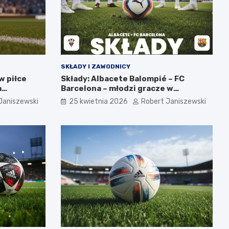
SKŁADY I ZAWODNICY
w piłce
Składy: Albacete Balompié – FC
a
Barcelona – młodzi gracze w
wyjściowej jedenastce
Janiszewski
25 kwietnia 2026
Robert Janiszewski