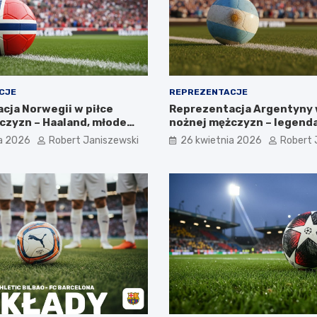
CJE
REPREZENTACJE
cja Norwegii w piłce
Reprezentacja Argentyny 
czyzn – Haaland, młode
nożnej mężczyzn – legend
zyszłość
Albicelestes i Maradony
a 2026
Robert Janiszewski
26 kwietnia 2026
Robert 