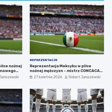
REPREZENTACJE
iłce nożnej
Reprezentacja Meksyku w piłce
o nowego
nożnej mężczyzn – mistrz CONCACAF i
mundialowe ambicje
Janiszewski
27 kwietnia 2026
Robert Janiszewski