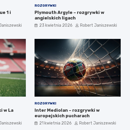
ROZGRYWKI
e 1 i
Plymouth Argyle – rozgrywki w
angielskich ligach
Janiszewski
23 kwietnia 2026
Robert Janiszewski
ROZGRYWKI
i w La
Inter Mediolan – rozgrywki w
europejskich pucharach
Janiszewski
21 kwietnia 2026
Robert Janiszewski