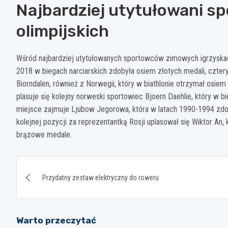
Najbardziej utytułowani s
olimpijskich
Wśród najbardziej utytułowanych sportowców zimowych igrzyskach
2018 w biegach narciarskich zdobyła osiem złotych medali, cztery
Biorndalen, również z Norwegii, który w biathlonie otrzymał osiem
plasuje się kolejny norweski sportowiec Bjoern Daehlie, który w b
miejsce zajmuje Ljubow Jegorowa, która w latach 1990-1994 zdoby
kolejnej pozycji za reprezentantką Rosji uplasował się Wiktor An,
brązowe medale.
Nawigacja
Przydatny zestaw elektryczny do roweru
wpisu
Warto przeczytać