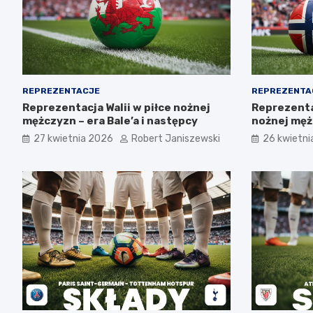
REPREZENTACJE
REPREZENTA
Reprezentacja Walii w piłce nożnej
Reprezenta
mężczyzn – era Bale’a i następcy
nożnej męż
talenty, pr
27 kwietnia 2026
Robert Janiszewski
26 kwietni