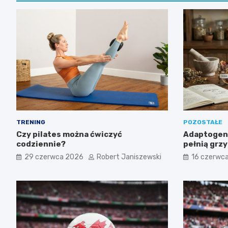
TRENING
POZOSTAŁE
Czy pilates można ćwiczyć
Adaptogeny
codziennie?
pełnią grz
suplementa
29 czerwca 2026
Robert Janiszewski
16 czerwc