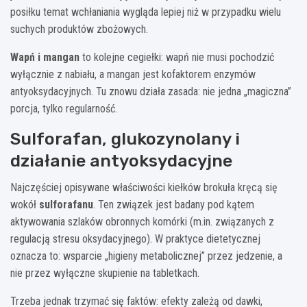
posiłku temat wchłaniania wygląda lepiej niż w przypadku wielu
suchych produktów zbożowych.
Wapń i mangan
to kolejne cegiełki: wapń nie musi pochodzić
wyłącznie z nabiału, a mangan jest kofaktorem enzymów
antyoksydacyjnych. Tu znowu działa zasada: nie jedna „magiczna”
porcja, tylko regularność.
Sulforafan, glukozynolany i
działanie antyoksydacyjne
Najczęściej opisywane właściwości kiełków brokuła kręcą się
wokół
sulforafanu
. Ten związek jest badany pod kątem
aktywowania szlaków obronnych komórki (m.in. związanych z
regulacją stresu oksydacyjnego). W praktyce dietetycznej
oznacza to: wsparcie „higieny metabolicznej” przez jedzenie, a
nie przez wyłączne skupienie na tabletkach.
Trzeba jednak trzymać się faktów: efekty zależą od dawki,