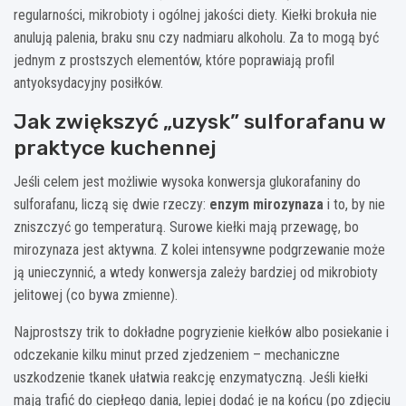
regularności, mikrobioty i ogólnej jakości diety. Kiełki brokuła nie
anulują palenia, braku snu czy nadmiaru alkoholu. Za to mogą być
jednym z prostszych elementów, które poprawiają profil
antyoksydacyjny posiłków.
Jak zwiększyć „uzysk” sulforafanu w
praktyce kuchennej
Jeśli celem jest możliwie wysoka konwersja glukorafaniny do
sulforafanu, liczą się dwie rzeczy:
enzym mirozynaza
i to, by nie
zniszczyć go temperaturą. Surowe kiełki mają przewagę, bo
mirozynaza jest aktywna. Z kolei intensywne podgrzewanie może
ją unieczynnić, a wtedy konwersja zależy bardziej od mikrobioty
jelitowej (co bywa zmienne).
Najprostszy trik to dokładne pogryzienie kiełków albo posiekanie i
odczekanie kilku minut przed zjedzeniem – mechaniczne
uszkodzenie tkanek ułatwia reakcję enzymatyczną. Jeśli kiełki
mają trafić do ciepłego dania, lepiej dodać je na końcu (po zdjęciu