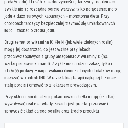
podaży jodu). U osób z niedoczynnością tarczycy problemem
zwykle nie są rozsądne porcje warzyw, tylko połączenie: mało
jodu + dużo surowych kapustnych + monotonna dieta. Przy
chorobach tarczycy bezpieczniej trzymać się umiarkowanych
ilości i zadbać o źródła jodu.
Drugi temat to
witamina K
. Kiełki (jak wiele zielonych roślin)
mogą jej dostarczać, co jest ważne przy lekach
przeciwkrzepliwych z grupy antagonistów witaminy K (np.
warfaryna, acenokumarol). Zwykle nie chodzi o zakaz, tylko o
stałość podaży
– nagłe wahania ilości zielonych dodatków mogą
mieszać w kontroli INR. W razie takiej terapii najlepiej trzymać
stałą porcję i omówić to z lekarzem prowadzącym.
Przy skłonności do alergii pokarmowych kiełki mogą (rzadko)
wywoływać reakcje; wtedy zasada jest prosta: przerwać i
sprawdzić skład całego posiłku oraz źródło produktu.
Nawigacja