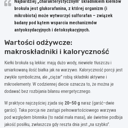
Najbardziej „charakterystycznym” składnikiem kiełków
brokuła jest
glukorafanina
, z której organizm (i
mikrobiota) może wytworzyć
sulforafan
– związek
badany pod kątem wsparcia mechanizmów
antyoksydacyjnych i detoksykacyjnych.
Wartości odżywcze:
makroskładniki i kaloryczność
Kiełki brokuła są lekkie: mają dużo wody, niewiele tłuszczu i
umiarkowaną ilość białka jak na warzywo. Kaloryczność porcji jest
zwykle symboliczna, ale „ciężar” robią składniki aktywne i
mikroelementy. W codziennej diecie oznacza to, że można je
dodawać bez rozbijania bilansu energetycznego.
W praktyce najczęściej zjada się
20–50 g
naraz (garść–dwie
garści). Taka porcja nie zastąpi pełnowartościowego warzywa
pod względem błonnika (to nadal mała masa), ale świetnie podbija
jakość posiłku, zwłaszcza gdy reszta dnia jest „na szybko”.