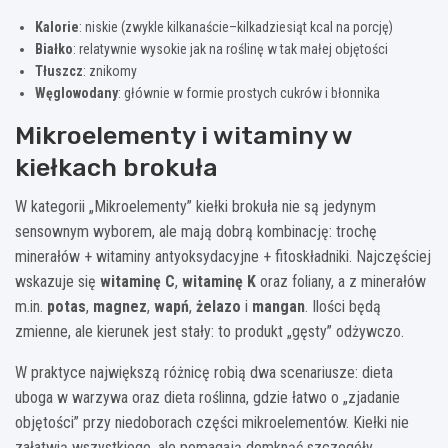
Kalorie
: niskie (zwykle kilkanaście–kilkadziesiąt kcal na porcję)
Białko
: relatywnie wysokie jak na roślinę w tak małej objętości
Tłuszcz
: znikomy
Węglowodany
: głównie w formie prostych cukrów i błonnika
Mikroelementy i witaminy w
kiełkach brokuła
W kategorii „Mikroelementy” kiełki brokuła nie są jedynym
sensownym wyborem, ale mają dobrą kombinację: trochę
minerałów + witaminy antyoksydacyjne + fitoskładniki. Najczęściej
wskazuje się
witaminę C
,
witaminę K
oraz foliany, a z minerałów
m.in.
potas
,
magnez
,
wapń
,
żelazo
i
mangan
. Ilości będą
zmienne, ale kierunek jest stały: to produkt „gęsty” odżywczo.
W praktyce największą różnicę robią dwa scenariusze: dieta
uboga w warzywa oraz dieta roślinna, gdzie łatwo o „zjadanie
objętości” przy niedoborach części mikroelementów. Kiełki nie
załatwią wszystkiego, ale pomagają domknąć szczegóły.