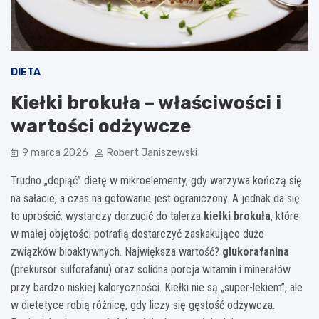
DIETA
Kiełki brokuła – właściwości i
wartości odżywcze
9 marca 2026
Robert Janiszewski
Trudno „dopiąć” dietę w mikroelementy, gdy warzywa kończą się
na sałacie, a czas na gotowanie jest ograniczony. A jednak da się
to uprościć: wystarczy dorzucić do talerza
kiełki brokuła
, które
w małej objętości potrafią dostarczyć zaskakująco dużo
związków bioaktywnych. Największa wartość?
glukorafanina
(prekursor sulforafanu) oraz solidna porcja witamin i minerałów
przy bardzo niskiej kaloryczności. Kiełki nie są „super-lekiem”, ale
w dietetyce robią różnicę, gdy liczy się gęstość odżywcza.