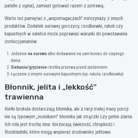
patelni z ognia), zamiast gotować razem z potrawą.
Warto też pamiętać o „wspomagaczach” mirozynazy z innych
produktów. Dodatek surowej gorczycy, rzodkiewki, rukoli czy
kapustnych w sałatce może poprawiać warunki do powstawania
izotiocyjanianów.
Jedzenie
na surowo
albo dodawanie na sam koniec do ciepłego
dania
Siekanie/gryzienie
i krótka przerwa przed zjedzeniem
Łączenie z innymi surowymi kapustnymi (np. rukola, rzodkiewka)
Błonnik, jelita i „lekkość”
trawienna
Kiełki brokuła dostarczają błonnika, ale z racji małej masy porcji
nie są typowym „nośnikiem” błonnika jak strączki czy pełne ziarna.
Ich rola jest trochę inna: dorzucają świeżość, chrupkość i
fitoskładniki, które mogą wspierać środowisko jelitowe.