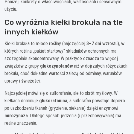
Poniżej: konkrety o właściwościach, wartościach i sensownym
użyciu.
Co wyróżnia kiełki brokuła na tle
innych kiełków
Kiełki brokuła to młode rośliny (najczęściej
3–7 dni
wzrostu), w
których roślina „pakiet startowy” składników ochronnych ma
szczególnie skoncentrowany. W praktyce oznacza to więcej
związków z grupy
glukozynolanów
niż w dojrzałych różyczkach
brokuła, choć dokładne wartości zależą od odmiany, warunków
uprawy i świeżości.
Najczęściej mówi się o sulforafanie, ale to skrót myślowy. W
kiełkach dominuje
glukorafanina
, a sulforafan powstaje dopiero
po uszkodzeniu tkanek (gryzienie, siekanie) dzięki enzymowi
mirozynaza
. Dlatego sposób jedzenia (i przechowywania) ma
realne znaczenie.