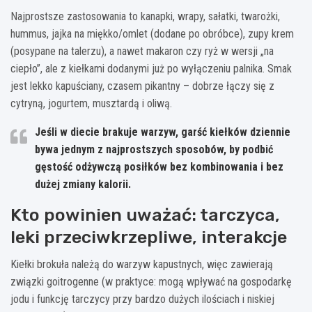
Najprostsze zastosowania to kanapki, wrapy, sałatki, twarożki,
hummus, jajka na miękko/omlet (dodane po obróbce), zupy krem
(posypane na talerzu), a nawet makaron czy ryż w wersji „na
ciepło”, ale z kiełkami dodanymi już po wyłączeniu palnika. Smak
jest lekko kapuściany, czasem pikantny – dobrze łączy się z
cytryną, jogurtem, musztardą i oliwą.
Jeśli w diecie brakuje warzyw,
garść kiełków dziennie
bywa jednym z najprostszych sposobów, by podbić
gęstość odżywczą posiłków bez kombinowania i bez
dużej zmiany kalorii.
Kto powinien uważać: tarczyca,
leki przeciwkrzepliwe, interakcje
Kiełki brokuła należą do warzyw kapustnych, więc zawierają
związki goitrogenne (w praktyce: mogą wpływać na gospodarkę
jodu i funkcję tarczycy przy bardzo dużych ilościach i niskiej