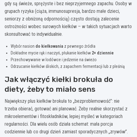
gdy są świeże, sprężyste i bez nieprzyjemnego zapachu. Osoby w
grupach ryzyka (ciąża, immunosupresja, bardzo małe dzieci,
seniorzy z obniżoną odpornością) często dostają zalecenie
ostrożności wobec surowych kiełków – w takich sytuacjach warto
skonsultować to indywidualnie.
Wybór nasion
do kiełkowania
z pewnego źródła
Dokładne mycie rąk i naczyń, płukanie kiełków
2× dziennie
Przechowywanie w lodówce i jedzenie na świeżo
Odrzucanie kiełków śliskich, z zapachem fermentacji lub z pleśnią
Jak włączyć kiełki brokuła do
diety, żeby to miało sens
Największy plus kiełków brokuła to „bezproblemowość”: nie
trzeba obierać, gotować ani planować. Żeby realnie skorzystać z
mikroelementów i fitoskładników, lepiej myśleć w kategoriach
regularności. Dla wielu osób działa schemat: mała porcja
codziennie lub co drugi dzień zamiast sporadycznych „zrywów”.