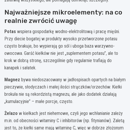
Najważniejsze mikroelementy: na co
realnie zwrócić uwagę
Potas
wspiera gospodarkę wodno-elektrolitową i pracę mięśni.
Przy diecie bogatej w produkty wysoko przetworzone potasu
często brakuje, bo wypierają go sól i uboga baza warzywno-
owocowa. Garść kiełków nie jest „suplementem potasu”, ale to
krok w dobrą stronę, szczególnie gdy regularnie trafiają do
kanapek i sałatek.
Magnez
bywa niedoszacowany w jadłospisach opartych na białym
pieczywie, słodyczach i małej ilości strączków/orzechów. Kiełki
brokuła nie są rekordzistą magnezu, ale jako dodatek działają
„kumulacyjnie” – małe porcje, często.
Żelazo
w kiełkach jest niehemowe, czyli jego wchłanianie zależy
m.in. od obecności witaminy C i inhibitorów (np. fitynianów). Zaletą
jest to, że kiełki same mają witaminę C, więc w dobrze złożonym