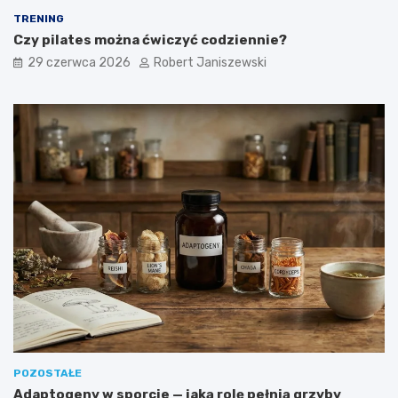
TRENING
Czy pilates można ćwiczyć codziennie?
29 czerwca 2026
Robert Janiszewski
POZOSTAŁE
Adaptogeny w sporcie — jaką rolę pełnią grzyby