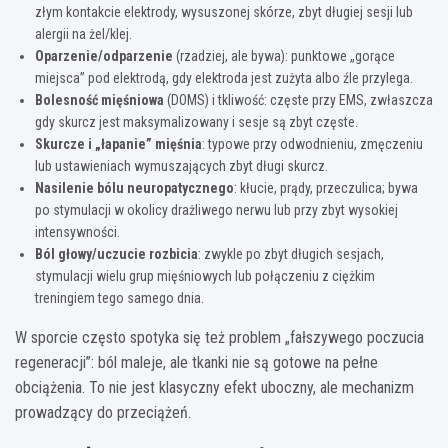
złym kontakcie elektrody, wysuszonej skórze, zbyt długiej sesji lub
alergii na żel/klej.
Oparzenie/odparzenie
(rzadziej, ale bywa): punktowe „gorące
miejsca” pod elektrodą, gdy elektroda jest zużyta albo źle przylega.
Bolesność mięśniowa
(DOMS) i tkliwość: częste przy EMS, zwłaszcza
gdy skurcz jest maksymalizowany i sesje są zbyt częste.
Skurcze i „łapanie” mięśnia
: typowe przy odwodnieniu, zmęczeniu
lub ustawieniach wymuszających zbyt długi skurcz.
Nasilenie bólu neuropatycznego
: kłucie, prądy, przeczulica; bywa
po stymulacji w okolicy drażliwego nerwu lub przy zbyt wysokiej
intensywności.
Ból głowy/uczucie rozbicia
: zwykle po zbyt długich sesjach,
stymulacji wielu grup mięśniowych lub połączeniu z ciężkim
treningiem tego samego dnia.
W sporcie często spotyka się też problem „fałszywego poczucia
regeneracji”: ból maleje, ale tkanki nie są gotowe na pełne
obciążenia. To nie jest klasyczny efekt uboczny, ale mechanizm
prowadzący do przeciążeń.