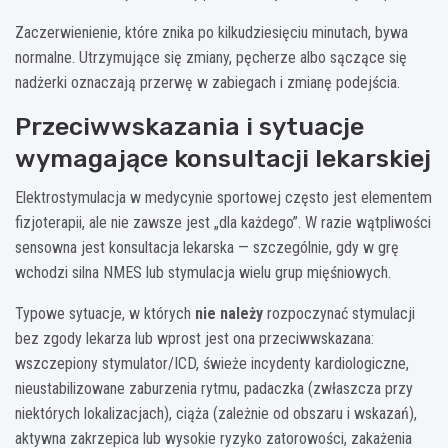
Zaczerwienienie, które znika po kilkudziesięciu minutach, bywa
normalne. Utrzymujące się zmiany, pęcherze albo sączące się
nadżerki oznaczają przerwę w zabiegach i zmianę podejścia.
Przeciwwskazania i sytuacje
wymagające konsultacji lekarskiej
Elektrostymulacja w medycynie sportowej często jest elementem
fizjoterapii, ale nie zawsze jest „dla każdego”. W razie wątpliwości
sensowna jest konsultacja lekarska — szczególnie, gdy w grę
wchodzi silna NMES lub stymulacja wielu grup mięśniowych.
Typowe sytuacje, w których
nie należy
rozpoczynać stymulacji
bez zgody lekarza lub wprost jest ona przeciwwskazana:
wszczepiony stymulator/ICD, świeże incydenty kardiologiczne,
nieustabilizowane zaburzenia rytmu, padaczka (zwłaszcza przy
niektórych lokalizacjach), ciąża (zależnie od obszaru i wskazań),
aktywna zakrzepica lub wysokie ryzyko zatorowości, zakażenia