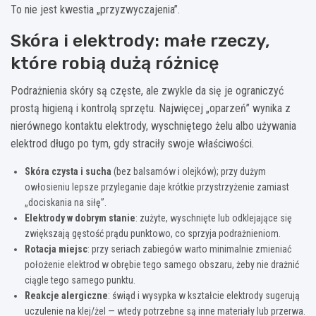
To nie jest kwestia „przyzwyczajenia”.
Skóra i elektrody: małe rzeczy,
które robią dużą różnicę
Podrażnienia skóry są częste, ale zwykle da się je ograniczyć
prostą higieną i kontrolą sprzętu. Najwięcej „oparzeń” wynika z
nierównego kontaktu elektrody, wyschniętego żelu albo używania
elektrod długo po tym, gdy straciły swoje właściwości.
Skóra czysta i sucha
(bez balsamów i olejków); przy dużym
owłosieniu lepsze przyleganie daje krótkie przystrzyżenie zamiast
„dociskania na siłę”.
Elektrody w dobrym stanie
: zużyte, wyschnięte lub odklejające się
zwiększają gęstość prądu punktowo, co sprzyja podrażnieniom.
Rotacja miejsc
: przy seriach zabiegów warto minimalnie zmieniać
położenie elektrod w obrębie tego samego obszaru, żeby nie drażnić
ciągle tego samego punktu.
Reakcje alergiczne
: świąd i wysypka w kształcie elektrody sugerują
uczulenie na klej/żel — wtedy potrzebne są inne materiały lub przerwa.