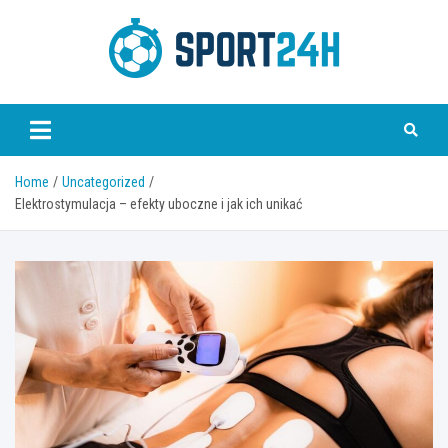
Skip
to
content
Sport 24h
Home
Uncategorized
Elektrostymulacja – efekty uboczne i jak ich unikać