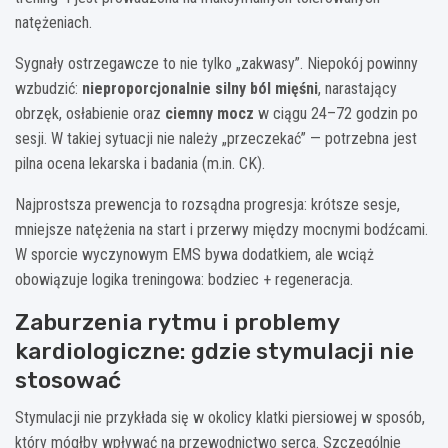
natężeniach.
Sygnały ostrzegawcze to nie tylko „zakwasy”. Niepokój powinny
wzbudzić:
nieproporcjonalnie silny ból mięśni
, narastający
obrzęk, osłabienie oraz
ciemny mocz
w ciągu 24–72 godzin po
sesji. W takiej sytuacji nie należy „przeczekać” — potrzebna jest
pilna ocena lekarska i badania (m.in. CK).
Najprostsza prewencja to rozsądna progresja: krótsze sesje,
mniejsze natężenia na start i przerwy między mocnymi bodźcami.
W sporcie wyczynowym EMS bywa dodatkiem, ale wciąż
obowiązuje logika treningowa: bodziec + regeneracja.
Zaburzenia rytmu i problemy
kardiologiczne: gdzie stymulacji nie
stosować
Stymulacji nie przykłada się w okolicy klatki piersiowej w sposób,
który mógłby wpływać na przewodnictwo serca. Szczególnie