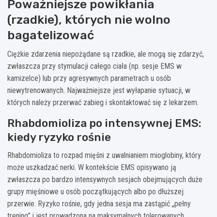
Poważniejsze powikłania
(rzadkie), których nie wolno
bagatelizować
Ciężkie zdarzenia niepożądane są rzadkie, ale mogą się zdarzyć,
zwłaszcza przy stymulacji całego ciała (np. sesje EMS w
kamizelce) lub przy agresywnych parametrach u osób
niewytrenowanych. Najważniejsze jest wyłapanie sytuacji, w
których należy przerwać zabieg i skontaktować się z lekarzem.
Rhabdomioliza po intensywnej EMS:
kiedy ryzyko rośnie
Rhabdomioliza to rozpad mięśni z uwalnianiem mioglobiny, który
może uszkadzać nerki. W kontekście EMS opisywano ją
zwłaszcza po bardzo intensywnych sesjach obejmujących duże
grupy mięśniowe u osób początkujących albo po dłuższej
przerwie. Ryzyko rośnie, gdy jedna sesja ma zastąpić „pełny
trening” i jest prowadzona na maksymalnych tolerowanych