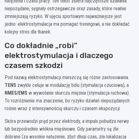
natężenia i czasu pracy. Ten tekst zbiera najczęstsze działania
niepożądane, sygnały ostrzegawcze oraz zasady, które realnie
zmniejszają ryzyko. W ujęciu sportowym najważniejsze jest
jedno: elektrostymulacja ma pomagać treningowi, a nie dokładać
kolejny stres dla tkanek.
Co dokładnie „robi”
elektrostymulacja i dlaczego
czasem szkodzi
Pod nazwą elektrostymulacji mieszczą się różne zastosowania.
TENS
zwykle celuje w modulację bólu (stymulacja czuciowa), a
NMES/EMS
w wywołanie skurczu mięśnia (stymulacja ruchowa).
To rozróżnienie ma znaczenie, bo ryzyko działań niepożądanych
rośnie wraz z intensywnością skurczu i czasem ekspozycji.
Skóra przewodzi prąd przez elektrody, a impuls pobudza nerwy
lub bezpośrednio włókna mięśniowe. Gdy parametry są źle
dobrane (za wysokie natężenie, zbyt długi czas, zła lokalizacja