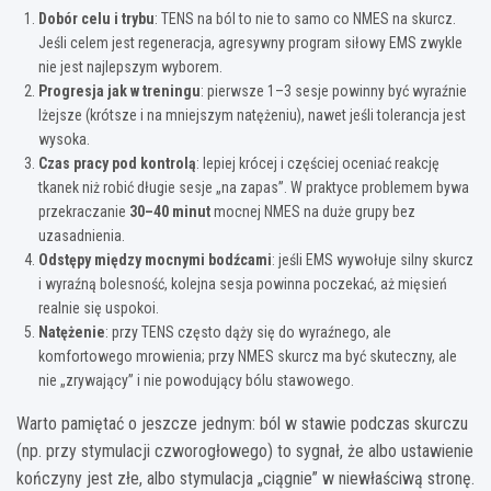
Dobór celu i trybu
: TENS na ból to nie to samo co NMES na skurcz.
Jeśli celem jest regeneracja, agresywny program siłowy EMS zwykle
nie jest najlepszym wyborem.
Progresja jak w treningu
: pierwsze 1–3 sesje powinny być wyraźnie
lżejsze (krótsze i na mniejszym natężeniu), nawet jeśli tolerancja jest
wysoka.
Czas pracy pod kontrolą
: lepiej krócej i częściej oceniać reakcję
tkanek niż robić długie sesje „na zapas”. W praktyce problemem bywa
przekraczanie
30–40 minut
mocnej NMES na duże grupy bez
uzasadnienia.
Odstępy między mocnymi bodźcami
: jeśli EMS wywołuje silny skurcz
i wyraźną bolesność, kolejna sesja powinna poczekać, aż mięsień
realnie się uspokoi.
Natężenie
: przy TENS często dąży się do wyraźnego, ale
komfortowego mrowienia; przy NMES skurcz ma być skuteczny, ale
nie „zrywający” i nie powodujący bólu stawowego.
Warto pamiętać o jeszcze jednym: ból w stawie podczas skurczu
(np. przy stymulacji czworogłowego) to sygnał, że albo ustawienie
kończyny jest złe, albo stymulacja „ciągnie” w niewłaściwą stronę.