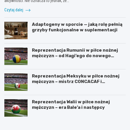
aktywności. Nie oznacza to jednak, że…
Czytaj dalej
Adaptogeny w sporcie — jaką rolę pełnią
grzyby funkcjonalne w suplementacji
Reprezentacja Rumunii w piłce nożnej
mężczyzn – od Hagi’ego do nowego
pokolenia
Reprezentacja Meksyku w piłce nożnej
mężczyzn – mistrz CONCACAF i
mundialowe ambicje
Reprezentacja Walii w piłce nożnej
mężczyzn – era Bale’a i następcy