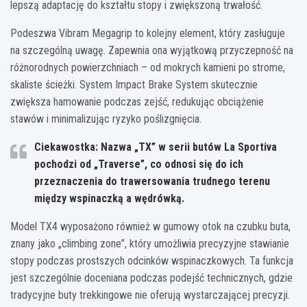
lepszą adaptację do kształtu stopy i zwiększoną trwałość.
Podeszwa Vibram Megagrip to kolejny element, który zasługuje
na szczególną uwagę. Zapewnia ona wyjątkową przyczepność na
różnorodnych powierzchniach – od mokrych kamieni po strome,
skaliste ścieżki. System Impact Brake System skutecznie
zwiększa hamowanie podczas zejść, redukując obciążenie
stawów i minimalizując ryzyko poślizgnięcia.
Ciekawostka: Nazwa „TX” w serii butów La Sportiva
pochodzi od „Traverse”, co odnosi się do ich
przeznaczenia do trawersowania trudnego terenu
między wspinaczką a wędrówką.
Model TX4 wyposażono również w gumowy otok na czubku buta,
znany jako „climbing zone”, który umożliwia precyzyjne stawianie
stopy podczas prostszych odcinków wspinaczkowych. Ta funkcja
jest szczególnie doceniana podczas podejść technicznych, gdzie
tradycyjne buty trekkingowe nie oferują wystarczającej precyzji.