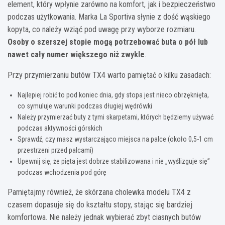
element, który wpłynie zarówno na komfort, jak i bezpieczeństwo
podczas użytkowania. Marka La Sportiva słynie z dość wąskiego
kopyta, co należy wziąć pod uwagę przy wyborze rozmiaru.
Osoby o szerszej stopie mogą potrzebować buta o pół lub
nawet cały numer większego niż zwykle
.
Przy przymierzaniu butów TX4 warto pamiętać o kilku zasadach:
Najlepiej robić to pod koniec dnia, gdy stopa jest nieco obrzęknięta,
co symuluje warunki podczas długiej wędrówki
Należy przymierzać buty z tymi skarpetami, których będziemy używać
podczas aktywności górskich
Sprawdź, czy masz wystarczająco miejsca na palce (około 0,5-1 cm
przestrzeni przed palcami)
Upewnij się, że pięta jest dobrze stabilizowana i nie „wyślizguje się”
podczas wchodzenia pod górę
Pamiętajmy również, że skórzana cholewka modelu TX4 z
czasem dopasuje się do kształtu stopy, stając się bardziej
komfortowa. Nie należy jednak wybierać zbyt ciasnych butów