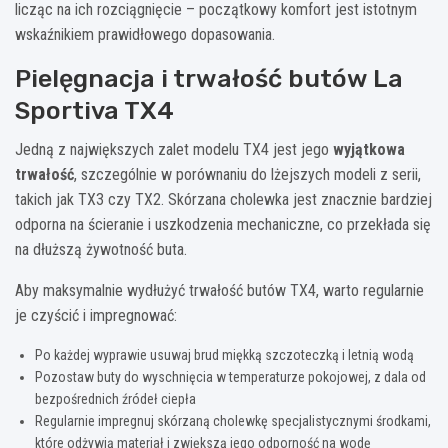
licząc na ich rozciągnięcie – początkowy komfort jest istotnym
wskaźnikiem prawidłowego dopasowania.
Pielęgnacja i trwałość butów La
Sportiva TX4
Jedną z największych zalet modelu TX4 jest jego
wyjątkowa
trwałość
, szczególnie w porównaniu do lżejszych modeli z serii,
takich jak TX3 czy TX2. Skórzana cholewka jest znacznie bardziej
odporna na ścieranie i uszkodzenia mechaniczne, co przekłada się
na dłuższą żywotność buta.
Aby maksymalnie wydłużyć trwałość butów TX4, warto regularnie
je czyścić i impregnować:
Po każdej wyprawie usuwaj brud miękką szczoteczką i letnią wodą
Pozostaw buty do wyschnięcia w temperaturze pokojowej, z dala od
bezpośrednich źródeł ciepła
Regularnie impregnuj skórzaną cholewkę specjalistycznymi środkami,
które odżywią materiał i zwiększą jego odporność na wodę